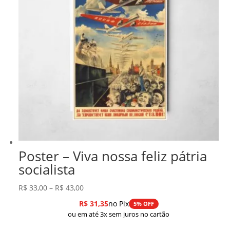
Poster – Viva nossa feliz pátria
socialista
Faixa
R$
33,00
–
R$
43,00
de
R$
31,35
no Pix
5% OFF
preço:
ou em até 3x sem juros no cartão
R$ 33,00