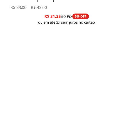
Faixa
R$
33,00
–
R$
43,00
de
R$
31,35
no Pix
5% OFF
preço:
ou em até 3x sem juros no cartão
R$ 33,00
através
R$ 43,00