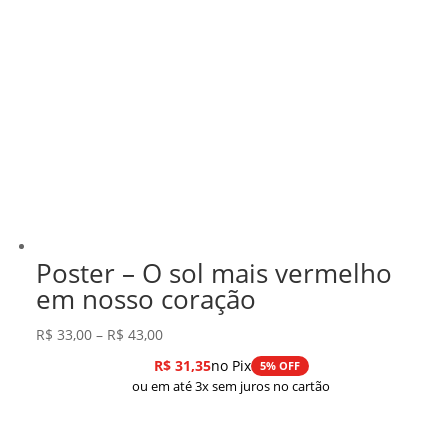
Poster – O sol mais vermelho
em nosso coração
Faixa
R$
33,00
–
R$
43,00
de
R$
31,35
no Pix
5% OFF
preço:
ou em até 3x sem juros no cartão
R$ 33,00
através