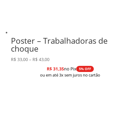
Poster – Trabalhadoras de
choque
Faixa
R$
33,00
–
R$
43,00
de
R$
31,35
no Pix
5% OFF
preço:
ou em até 3x sem juros no cartão
R$ 33,00
através
R$ 43,00