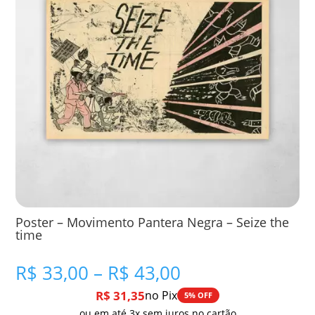
Poster – Movimento Pantera Negra – Seize the
time
Faixa
R$
33,00
–
R$
43,00
de
R$
31,35
no Pix
5% OFF
preço:
ou em até 3x sem juros no cartão