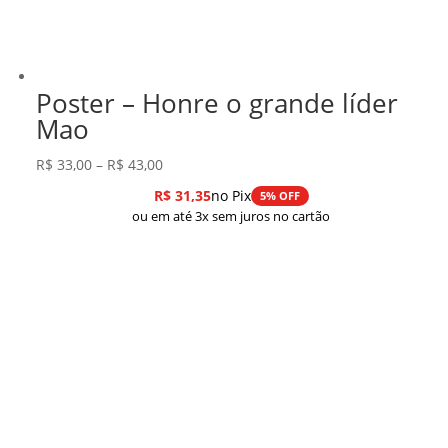
Poster – Honre o grande líder
Mao
Faixa
R$
33,00
–
R$
43,00
de
R$
31,35
no Pix
5% OFF
preço:
ou em até 3x sem juros no cartão
R$ 33,00
através
R$ 43,00