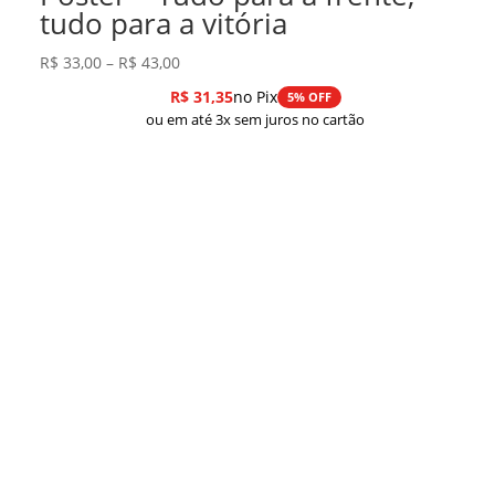
tudo para a vitória
Faixa
R$
33,00
–
R$
43,00
de
R$
31,35
no Pix
5% OFF
preço:
ou em até 3x sem juros no cartão
R$ 33,00
através
R$ 43,00