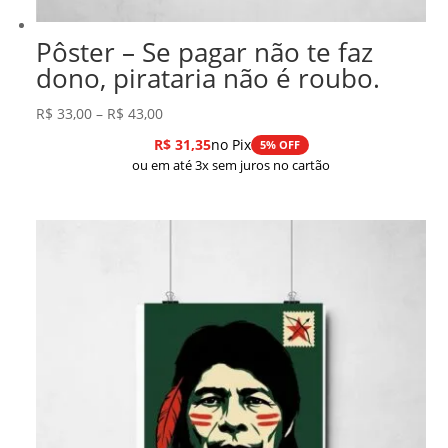
Pôster – Se pagar não te faz
dono, pirataria não é roubo.
Faixa
R$
33,00
–
R$
43,00
de
R$
31,35
no Pix
5% OFF
preço:
ou em até 3x sem juros no cartão
R$ 33,00
através
R$ 43,00