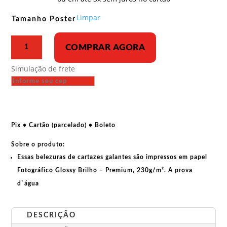
R$ 33,00
através
Limpar
Tamanho Poster
R$ 43,00
Poster
COMPRAR AGORA
-
Movimento
Simulação de frete
Pantera
Negra
-
Seize
the
Pix • Cartão (parcelado) • Boleto
time
Sobre o produto:
quantidade
Essas belezuras de cartazes galantes são impressos em papel
Fotográfico Glossy Brilho – Premium, 230g/m². A prova
d`água
DESCRIÇÃO