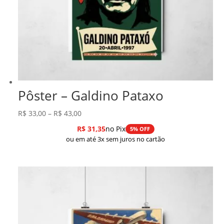
Pôster – Galdino Pataxo
Faixa
R$
33,00
–
R$
43,00
de
R$
31,35
no Pix
5% OFF
preço:
ou em até 3x sem juros no cartão
R$ 33,00
através
R$ 43,00