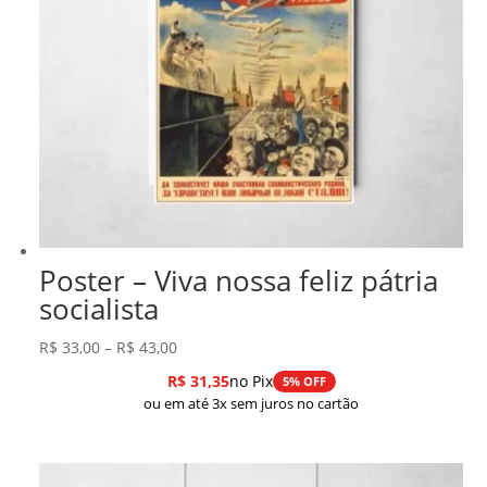
Poster – Viva nossa feliz pátria
socialista
Faixa
R$
33,00
–
R$
43,00
de
R$
31,35
no Pix
5% OFF
preço:
ou em até 3x sem juros no cartão
R$ 33,00
através