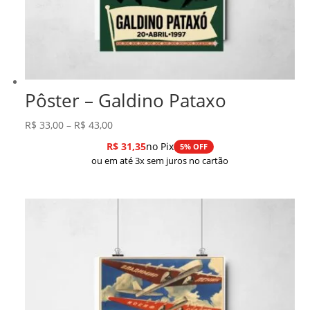
Pôster – Galdino Pataxo
Faixa
R$
33,00
–
R$
43,00
de
R$
31,35
no Pix
5% OFF
preço:
ou em até 3x sem juros no cartão
R$ 33,00
através
R$ 43,00