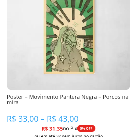
Poster – Movimento Pantera Negra – Porcos na
mira
Faixa
R$
33,00
–
R$
43,00
de
R$
31,35
no Pix
5% OFF
preço:
ou em até 3x sem juros no cartão