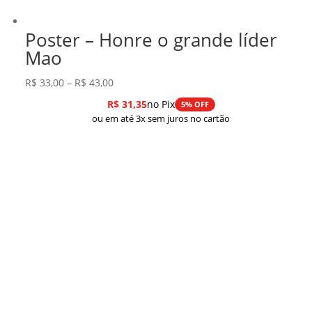
Poster – Honre o grande líder
Mao
Faixa
R$
33,00
–
R$
43,00
de
R$
31,35
no Pix
5% OFF
preço:
ou em até 3x sem juros no cartão
R$ 33,00
através
R$ 43,00