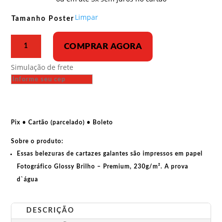
R$ 33,00
através
Limpar
Tamanho Poster
R$ 43,00
Poster
COMPRAR AGORA
-
Movimento
Simulação de frete
Pantera
Negra
-
Porcos
na
Pix • Cartão (parcelado) • Boleto
mira
Sobre o produto:
quantidade
Essas belezuras de cartazes galantes são impressos em papel
Fotográfico Glossy Brilho – Premium, 230g/m². A prova
d`água
DESCRIÇÃO