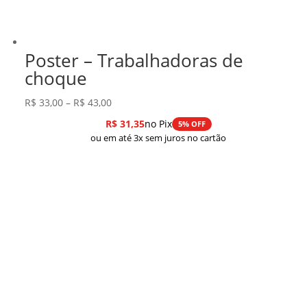
Poster – Trabalhadoras de
choque
Faixa
R$
33,00
–
R$
43,00
de
R$
31,35
no Pix
5% OFF
preço:
ou em até 3x sem juros no cartão
R$ 33,00
através
R$ 43,00