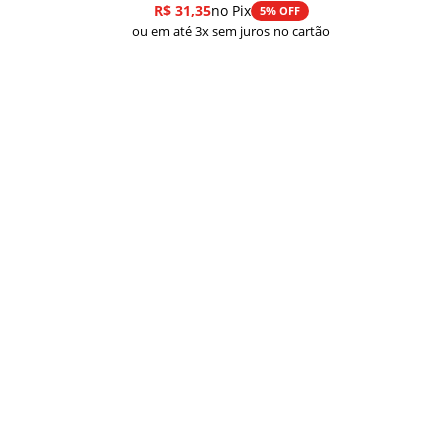
de
R$
31,35
no Pix
5% OFF
preço:
ou em até 3x sem juros no cartão
R$ 33,00
através
R$ 43,00