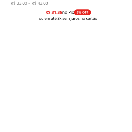
Faixa
R$
33,00
–
R$
43,00
de
R$
31,35
no Pix
5% OFF
preço:
ou em até 3x sem juros no cartão
R$ 33,00
através
R$ 43,00