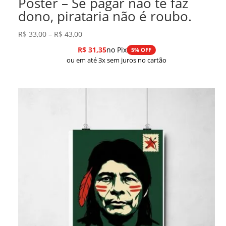
Pôster – Se pagar não te faz
dono, pirataria não é roubo.
Faixa
R$
33,00
–
R$
43,00
de
R$
31,35
no Pix
5% OFF
preço:
ou em até 3x sem juros no cartão
R$ 33,00
através
R$ 43,00