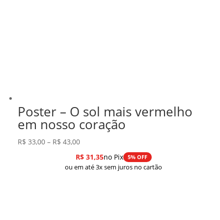
Poster – O sol mais vermelho
em nosso coração
Faixa
R$
33,00
–
R$
43,00
de
R$
31,35
no Pix
5% OFF
preço:
ou em até 3x sem juros no cartão
R$ 33,00
através
R$ 43,00