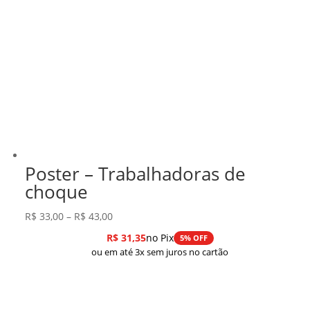
Poster – Trabalhadoras de
choque
Faixa
R$
33,00
–
R$
43,00
de
R$
31,35
no Pix
5% OFF
preço:
ou em até 3x sem juros no cartão
R$ 33,00
através
R$ 43,00