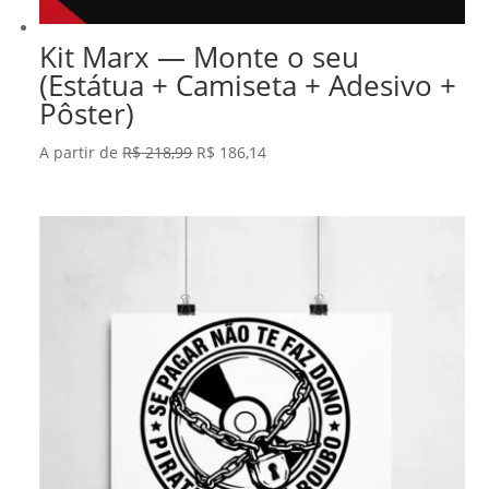
Kit Marx — Monte o seu
(Estátua + Camiseta + Adesivo +
Pôster)
O
O
A partir de
R$
218,99
R$
186,14
preço
preço
original
atual
era:
é:
R$ 218,99.
R$ 186,14.