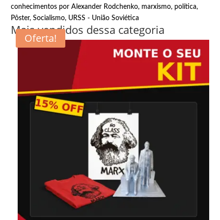
conhecimentos por Alexander Rodchenko
,
marxismo
,
política
,
Pôster
,
Socialismo
,
URSS - União Soviética
Mais vendidos dessa categoria
Oferta!