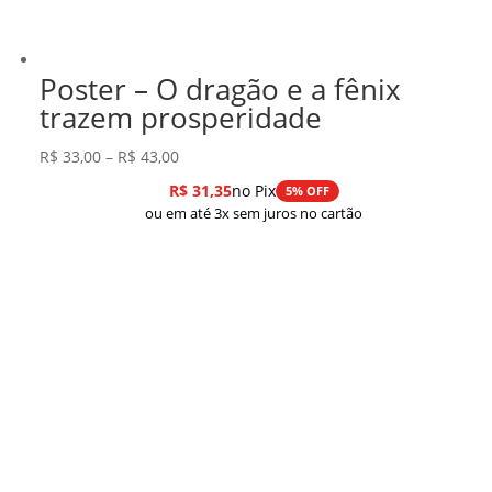
Poster – O dragão e a fênix
trazem prosperidade
Faixa
R$
33,00
–
R$
43,00
de
R$
31,35
no Pix
5% OFF
preço:
ou em até 3x sem juros no cartão
R$ 33,00
através
R$ 43,00