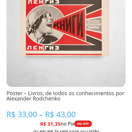
Poster – Livros, de todos os conhecimentos por
Alexander Rodchenko
Faixa
R$
33,00
–
R$
43,00
de
R$
31,35
no Pix
5% OFF
preço:
ou em até 3x sem juros no cartão