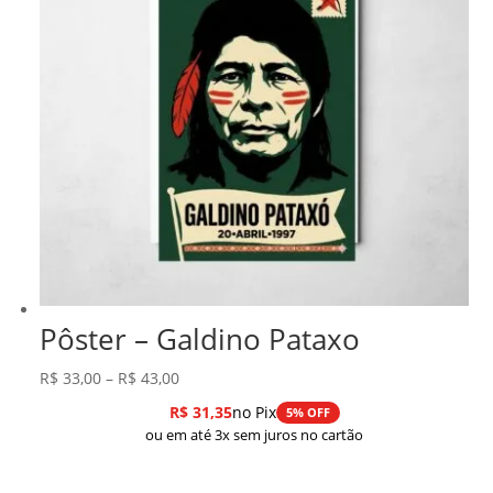
Pôster – Galdino Pataxo
Faixa
R$
33,00
–
R$
43,00
de
R$
31,35
no Pix
5% OFF
preço:
ou em até 3x sem juros no cartão
R$ 33,00
através