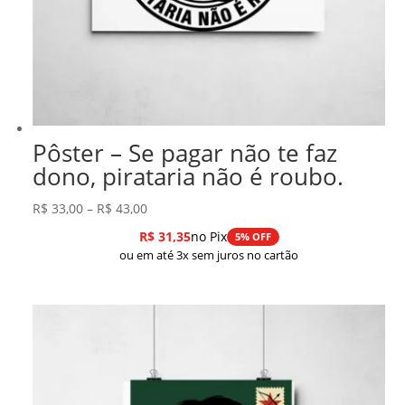
Pôster – Se pagar não te faz
dono, pirataria não é roubo.
Faixa
R$
33,00
–
R$
43,00
de
R$
31,35
no Pix
5% OFF
preço:
ou em até 3x sem juros no cartão
R$ 33,00
através
R$ 43,00