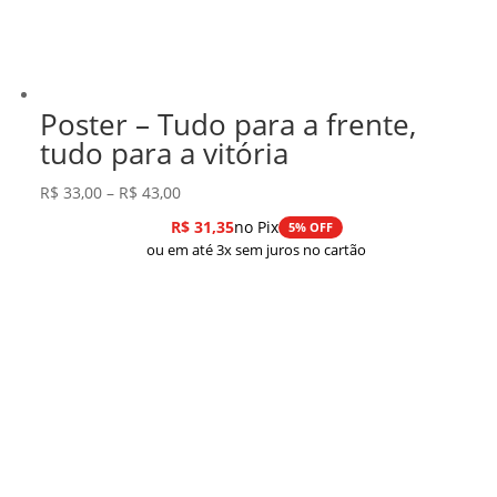
Poster – Tudo para a frente,
tudo para a vitória
Faixa
R$
33,00
–
R$
43,00
de
R$
31,35
no Pix
5% OFF
preço:
ou em até 3x sem juros no cartão
R$ 33,00
através
R$ 43,00