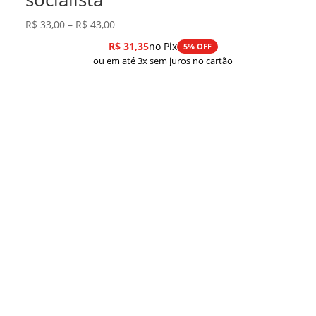
Faixa
R$
33,00
–
R$
43,00
de
R$
31,35
no Pix
5% OFF
preço:
ou em até 3x sem juros no cartão
R$ 33,00
através
R$ 43,00