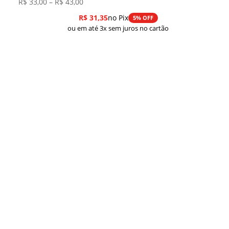
Faixa
R$
33,00
–
R$
43,00
de
R$
31,35
no Pix
5% OFF
preço:
ou em até 3x sem juros no cartão
R$ 33,00
através
R$ 43,00