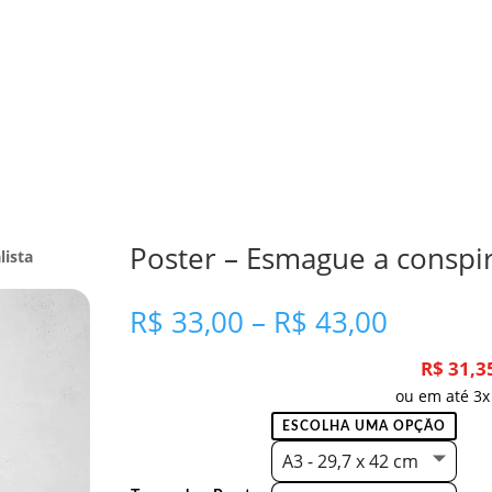
Poster – Esmague a conspir
lista
Faixa
R$
33,00
–
R$
43,00
de
preço:
R$
31,3
R$ 33,0
ou em até 3x
através
R$ 43,0
A3 - 29,7 x 42 cm