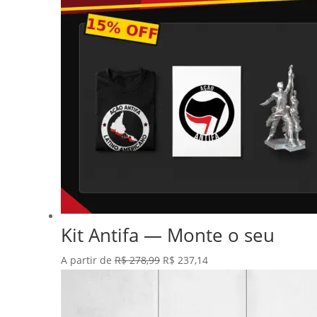
Kit Antifa — Monte o seu
O
O
A partir de
R$
278,99
R$
237,14
preço
preço
original
atual
era:
é: