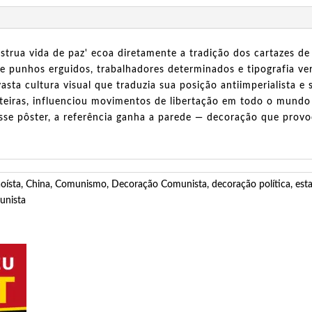
onstrua vida de paz' ecoa diretamente a tradição dos cartazes
 punhos erguidos, trabalhadores determinados e tipografia v
asta cultura visual que traduzia sua posição antiimperialista
onteiras, influenciou movimentos de libertação em todo o mund
esse pôster, a referência ganha a parede — decoração que prov
oísta
,
China
,
Comunismo
,
Decoração Comunista
,
decoração política
,
est
unista