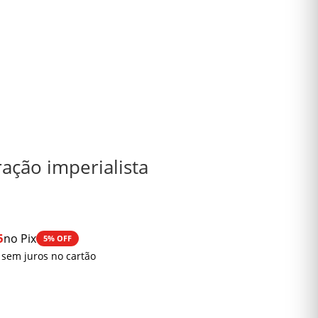
ação imperialista
5
no Pix
5% OFF
0
 sem juros no cartão
0