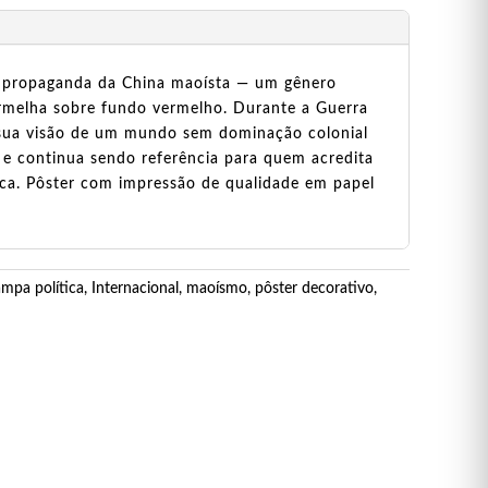
 de propaganda da China maoísta — um gênero
ermelha sobre fundo vermelho. Durante a Guerra
 e sua visão de um mundo sem dominação colonial
o e continua sendo referência para quem acredita
oca. Pôster com impressão de qualidade em papel
ampa política
,
Internacional
,
maoísmo
,
pôster decorativo
,