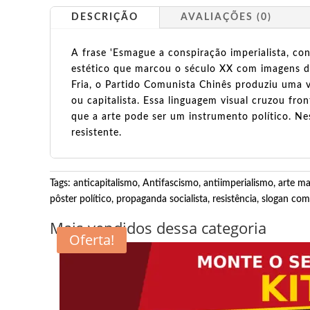
DESCRIÇÃO
AVALIAÇÕES (0)
A frase 'Esmague a conspiração imperialista, c
estético que marcou o século XX com imagens de
Fria, o Partido Comunista Chinês produziu uma v
ou capitalista. Essa linguagem visual cruzou fr
que a arte pode ser um instrumento político. N
resistente.
Tags:
anticapitalismo
,
Antifascismo
,
antiimperialismo
,
arte ma
pôster político
,
propaganda socialista
,
resistência
,
slogan com
Mais vendidos dessa categoria
Oferta!