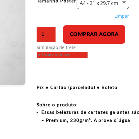
Tamanho Poster
A4 - 21 x 29,7 cm
Limpar
Poster
COMPRAR AGORA
-
Esmague
Simulação de frete
a
conspiração
imperialista
quantidade
Pix • Cartão (parcelado) • Boleto
Sobre o produto:
Essas belezuras de cartazes galantes sã
– Premium, 230g/m². A prova d`água