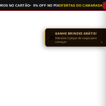
 NO CARTÃO
5% OFF NO PIX
OFERTAS DO CAMARADA
QUEI
GANHE BRINDES GRÁTIS!
🎁
Adicione 2 peças de roupa para
›
começar