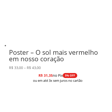
Poster – O sol mais vermelho
em nosso coração
Faixa
R$
33,00
–
R$
43,00
de
R$
31,35
no Pix
5% OFF
preço:
ou em até 3x sem juros no cartão
R$ 33,00
através
R$ 43,00