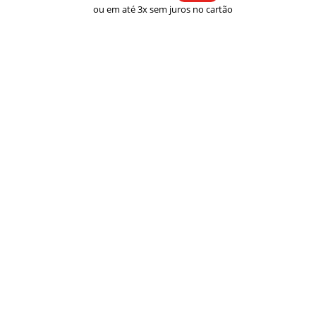
preço:
ou em até 3x sem juros no cartão
R$ 33,00
através
R$ 43,00