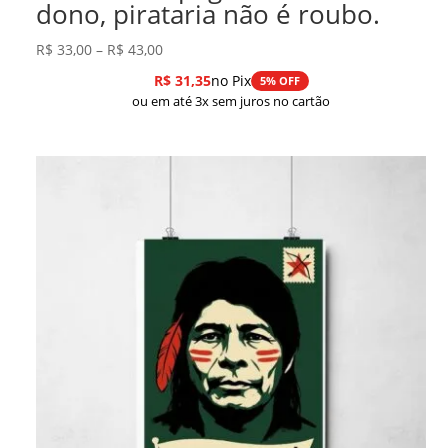
dono, pirataria não é roubo.
Faixa
R$
33,00
–
R$
43,00
de
R$
31,35
no Pix
5% OFF
preço:
ou em até 3x sem juros no cartão
R$ 33,00
através
R$ 43,00