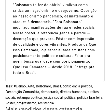
"Bolsonaro te fez de otário" viralizou como
crítica ao negacionismo e desgoverno. Oposição
ao negacionismo pandêmico, desmatamento e
ataques à democracia. "Fora Bolsonaro"
mobilizou manifestações de rua e redes sociais.
Nesse pôster, a referência ganha a parede —
decoração que provoca. Pôster com impressão
de qualidade e cores vibrantes. Produto da Que
Isso Camarada, loja especializada em itens com
posicionamento político e cultural. Feito pra
quem busca qualidade com posicionamento.
Que Isso Camarada — desde 2018. Entrega pra
todo o Brasil.
Tags:
#Elenão
,
Arte
,
Bolsonaro
,
Brasil
,
consciência política
,
Decoração Comunista
,
democracia
,
direitos humanos
,
direitos
sociais
,
estampa política
,
justiça social
,
política
,
política brasileira
,
Pôster
,
progressismo
,
resistência
Mais vendidos dessa categoria