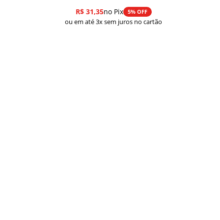
de
R$
31,35
no Pix
5% OFF
preço:
ou em até 3x sem juros no cartão
R$ 33,00
através
R$ 43,00