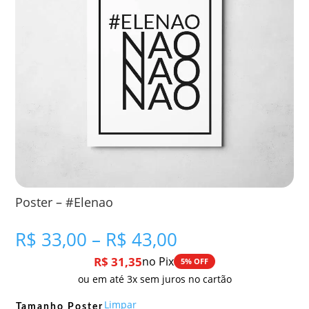
Poster – #Elenao
Faixa
R$
33,00
–
R$
43,00
de
R$
31,35
no Pix
5% OFF
preço:
ou em até 3x sem juros no cartão
R$ 33,00
através
Limpar
Tamanho Poster