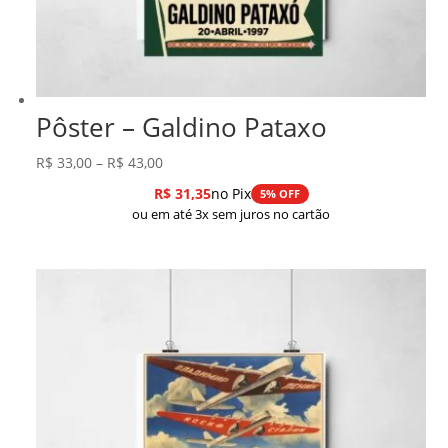
Pôster – Galdino Pataxo
Faixa
R$
33,00
–
R$
43,00
de
R$
31,35
no Pix
5% OFF
preço:
ou em até 3x sem juros no cartão
R$ 33,00
através
R$ 43,00