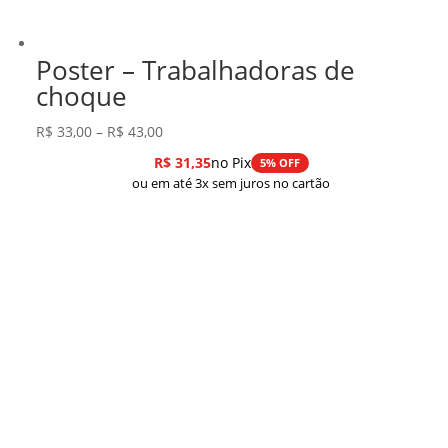
Poster – Trabalhadoras de
choque
Faixa
R$
33,00
–
R$
43,00
de
R$
31,35
no Pix
5% OFF
preço:
ou em até 3x sem juros no cartão
R$ 33,00
através
R$ 43,00