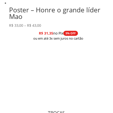
Poster – Honre o grande líder
Mao
Faixa
R$
33,00
–
R$
43,00
de
R$
31,35
no Pix
5% OFF
preço:
ou em até 3x sem juros no cartão
R$ 33,00
através
R$ 43,00
TROCAS