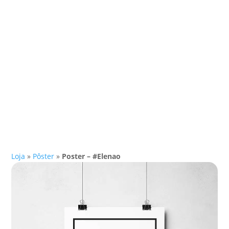
Loja
»
Pôster
»
Poster – #Elenao