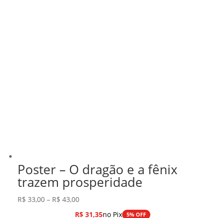
Poster – O dragão e a fênix
trazem prosperidade
Faixa
R$
33,00
–
R$
43,00
de
R$
31,35
no Pix
5% OFF