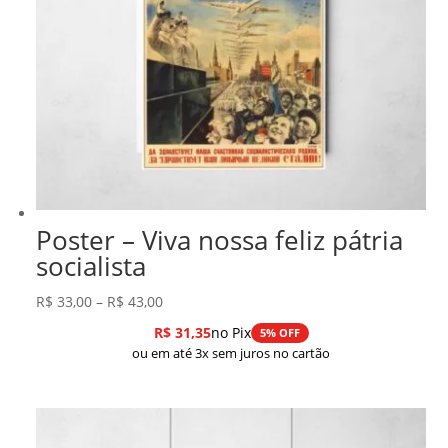
Poster – Viva nossa feliz pátria
socialista
Faixa
R$
33,00
–
R$
43,00
de
R$
31,35
no Pix
5% OFF
preço:
ou em até 3x sem juros no cartão
R$ 33,00
através
R$ 43,00