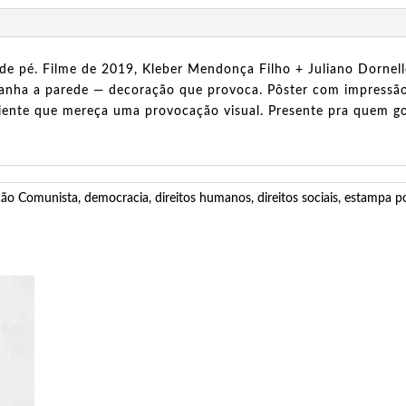
de pé. Filme de 2019, Kleber Mendonça Filho + Juliano Dornel
ganha a parede — decoração que provoca. Pôster com impressão 
mbiente que mereça uma provocação visual. Presente pra quem g
ão Comunista
,
democracia
,
direitos humanos
,
direitos sociais
,
estampa po