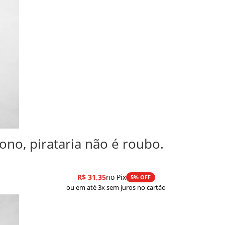
dono, pirataria não é roubo.
R$
31,35
no Pix
5% OFF
ou em até 3x sem juros no cartão