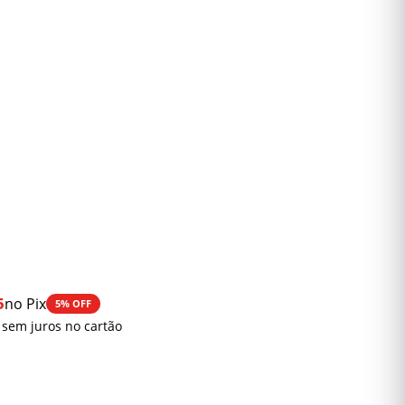
5
no Pix
5% OFF
0
 sem juros no cartão
0