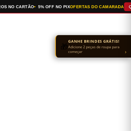
NO CARTÃO
5% OFF NO PIX
OFERTAS DO CAMARADA
QUEIM
GANHE BRINDES GRÁTIS!
🎁
Adicione 2 peças de roupa para
›
começar