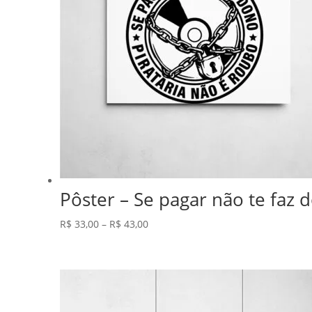
Pôster – Se pagar não te faz 
Faixa
R$
33,00
–
R$
43,00
de
preço:
R$ 33,00
através