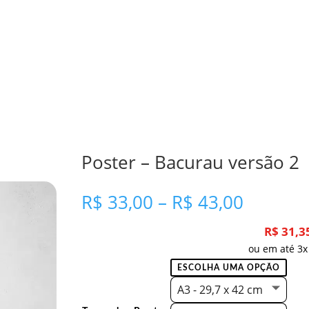
Poster – Bacurau versão 2
Faixa
R$
33,00
–
R$
43,00
de
preço:
R$
31,3
R$ 33,0
ou em até 3x
através
R$ 43,0
A3 - 29,7 x 42 cm