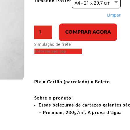
Tamanho Poster
A4 - 21 x 29,7 cm
Limpar
Poster
COMPRAR AGORA
-
Bacurau
Simulação de frete
versão
2
quantidade
Pix • Cartão (parcelado) • Boleto
Sobre o produto:
Essas belezuras de cartazes galantes sã
– Premium, 230g/m². A prova d`água