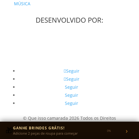
MÚSICA
DESENVOLVIDO POR:
Seguir
Seguir
Seguir
Seguir
Seguir
© Que isso camarada 2026 Todos os Direitos
Reservados.
🎁
GANHE BRINDES GRÁTIS!
›
0%
CNPJ: 49.405.292/0001-31
Adicione 2 peças de roupa para começar