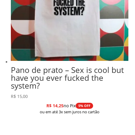
Pano de prato – Sex is cool but
have you ever fucked the
system?
R$
15,00
R$
14,25
no Pix
5% OFF
ou em até 3x sem juros no cartão