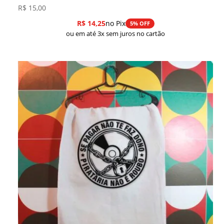
R$
15,00
R$
14,25
no Pix
5% OFF
ou em até 3x sem juros no cartão