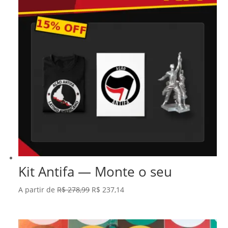
Kit Antifa — Monte o seu
O
O
A partir de
R$
278,99
R$
237,14
preço
preço
original
atual