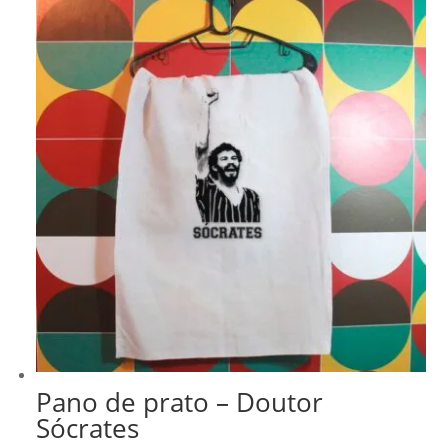
era:
é:
R$ 278,99.
R$ 237,14.
Pano de prato – Doutor
Sócrates