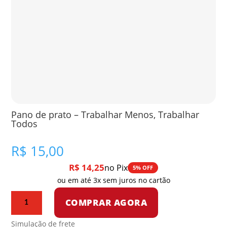
Pano de prato – Trabalhar Menos, Trabalhar
Todos
R$
15,00
R$
14,25
no Pix
5% OFF
ou em até 3x sem juros no cartão
Pano
COMPRAR AGORA
de
prato
Simulação de frete