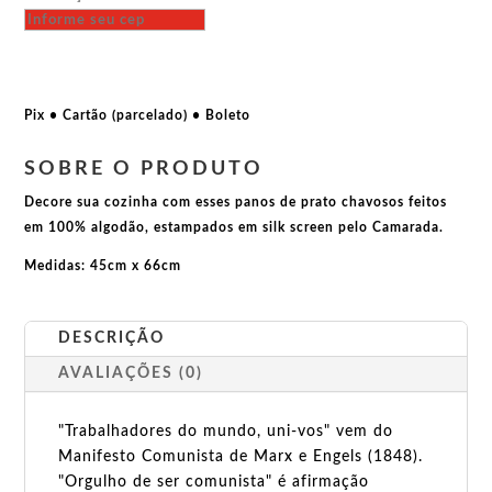
-
Trabalhar
Menos,
Trabalhar
Todos
Pix • Cartão (parcelado) • Boleto
quantidade
SOBRE O PRODUTO
Decore sua cozinha com esses panos de prato chavosos feitos
em 100% algodão, estampados em silk screen pelo Camarada.
Medidas: 45cm x 66cm
DESCRIÇÃO
AVALIAÇÕES (0)
"Trabalhadores do mundo, uni-vos" vem do
Manifesto Comunista de Marx e Engels (1848).
"Orgulho de ser comunista" é afirmação