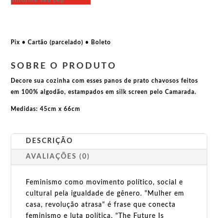
Lute
como
uma
garota
Pix • Cartão (parcelado) • Boleto
quantidade
SOBRE O PRODUTO
Decore sua cozinha com esses panos de prato chavosos feitos
em 100% algodão, estampados em silk screen pelo Camarada.
Medidas: 45cm x 66cm
DESCRIÇÃO
AVALIAÇÕES (0)
Feminismo como movimento político, social e
cultural pela igualdade de gênero. "Mulher em
casa, revolução atrasa" é frase que conecta
feminismo e luta política. "The Future Is