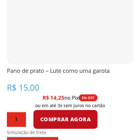
Pano de prato – Lute como uma garota
R$
15,00
R$
14,25
no Pix
5% OFF
ou em até 3x sem juros no cartão
Pano
COMPRAR AGORA
de
prato
Simulação de frete
-