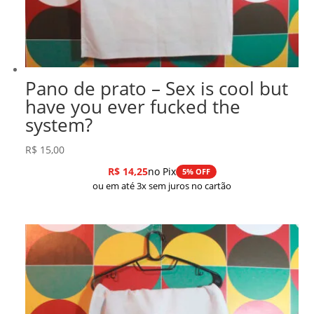
Pano de prato – Sex is cool but
have you ever fucked the
system?
R$
15,00
R$
14,25
no Pix
5% OFF
ou em até 3x sem juros no cartão