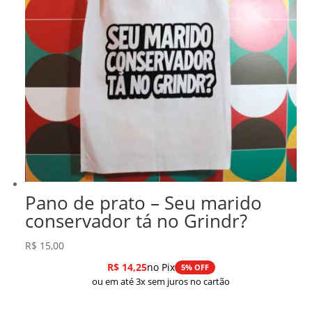
Pano de prato – Seu marido
conservador tá no Grindr?
R$
15,00
R$
14,25
no Pix
5% OFF
ou em até 3x sem juros no cartão