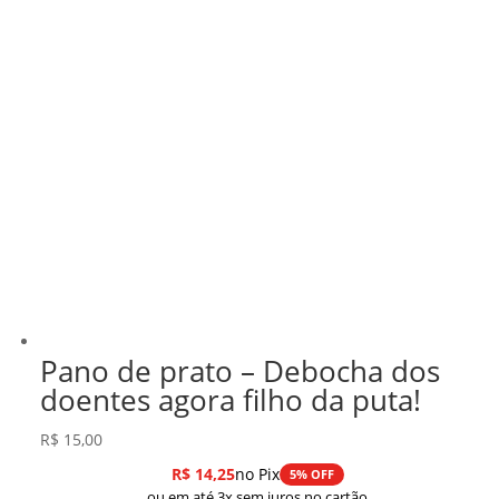
Pano de prato – Debocha dos
doentes agora filho da puta!
R$
15,00
R$
14,25
no Pix
5% OFF
ou em até 3x sem juros no cartão