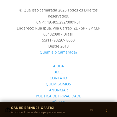
© Que isso camarada 2026 Todos os Direitos
Reservados.
CNPJ: 49.405.292/0001-31
Endereço: Rua Ipuã, Vila Carrão, ZL - SP - SP CEP
03432090 - Brasil
55(11) 93297- 8060
Desde 2018
Quem é o Camarada?
AJUDA
BLOG
CONTATO
QUEM SOMOS
ANUNCIAR
POLITICA DE PRIVACIDADE
PÔSTER
🎁
GANHE BRINDES GRÁTIS!
CASA
›
0%
Adicione 2 peças de roupa para começar