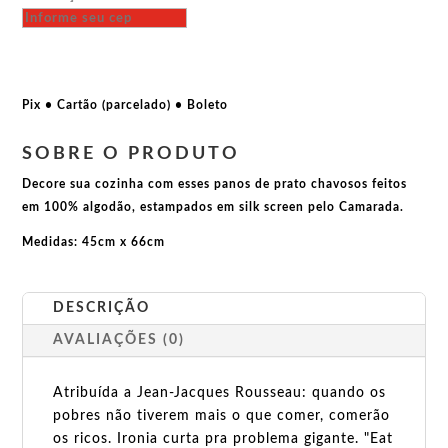
-
Capitalismo
não
deu
certo
Pix • Cartão (parcelado) • Boleto
-
Tipografia
SOBRE O PRODUTO
quantidade
Decore sua cozinha com esses panos de prato chavosos feitos
em 100% algodão, estampados em silk screen pelo Camarada.
Medidas: 45cm x 66cm
DESCRIÇÃO
AVALIAÇÕES (0)
Atribuída a Jean-Jacques Rousseau: quando os
pobres não tiverem mais o que comer, comerão
os ricos. Ironia curta pra problema gigante. "Eat