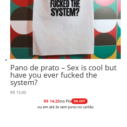
Pano de prato – Sex is cool but
have you ever fucked the
system?
R$
15,00
R$
14,25
no Pix
5% OFF
ou em até 3x sem juros no cartão