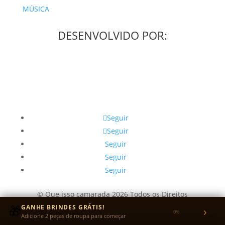
MÚSICA
DESENVOLVIDO POR:
Seguir
Seguir
Seguir
Seguir
Seguir
© Que isso camarada 2026 Todos os Direitos
Reservados.
🎁
GANHE BRINDES GRÁTIS!
›
0%
Adicione 2 peças de roupa para começar
CNPJ: 49.405.292/0001-31