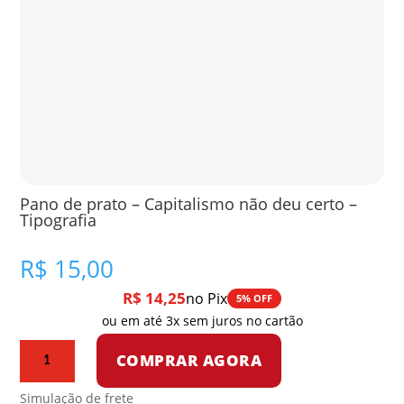
Pano de prato – Capitalismo não deu certo –
Tipografia
R$
15,00
R$
14,25
no Pix
5% OFF
ou em até 3x sem juros no cartão
Pano
COMPRAR AGORA
de
prato
Simulação de frete