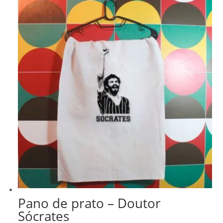
era:
é:
R$ 218,99.
R$ 186,14.
Pano de prato – Doutor
Sócrates