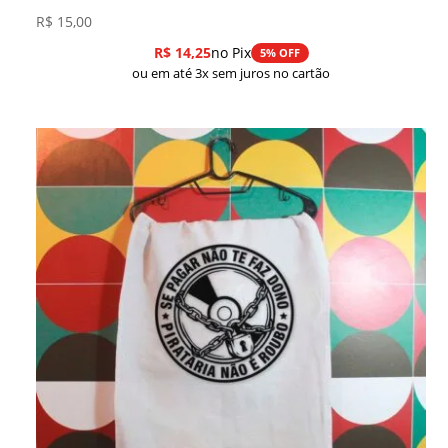
R$
15,00
R$
14,25
no Pix
5% OFF
ou em até 3x sem juros no cartão