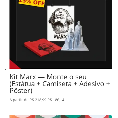
Kit Marx — Monte o seu
(Estátua + Camiseta + Adesivo +
Pôster)
O
O
A partir de
R$
218,99
R$
186,14
preço
preço
original
atual