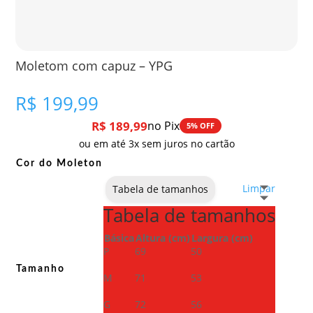
Moletom com capuz – YPG
R$
199,99
R$
189,99
no Pix
5% OFF
ou em até 3x sem juros no cartão
Cor do Moleton
Limpar
Tabela de tamanhos
Tabela de tamanhos
Básica
Altura (cm)
Largura (cm)
P
69
50
Tamanho
M
71
53
G
72
56