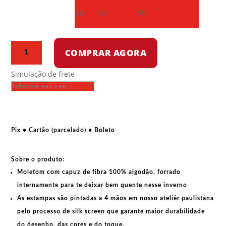
GG
74
59
Moletom
COMPRAR AGORA
com
capuz
Simulação de frete
-
YPG
quantidade
Pix • Cartão (parcelado) • Boleto
Sobre o produto:
Moletom com capuz de fibra 100% algodão, forrado
internamente para te deixar bem quente nesse inverno
As estampas são pintadas a 4 mãos em nosso ateliêr paulistana
pelo processo de silk screen que garante maior durabilidade
do desenho, das cores e do toque.