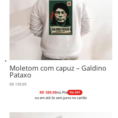
Moletom com capuz – Galdino
Pataxo
R$
199,99
R$
189,99
no Pix
5% OFF
ou em até 3x sem juros no cartão