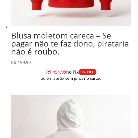
Blusa moletom careca – Se
pagar não te faz dono, pirataria
não é roubo.
R$
159,99
R$
151,99
no Pix
5% OFF
ou em até 3x sem juros no cartão