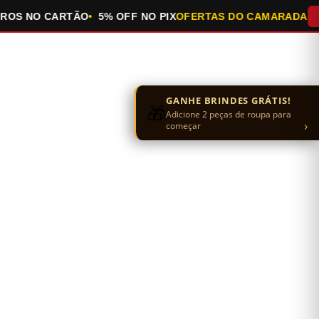
S NO CARTÃO
5% OFF NO PIX
OFERTAS DO CAMARADA
QUE
GANHE BRINDES GRÁTIS!
🎁
Adicione 2 peças de roupa para
›
começar