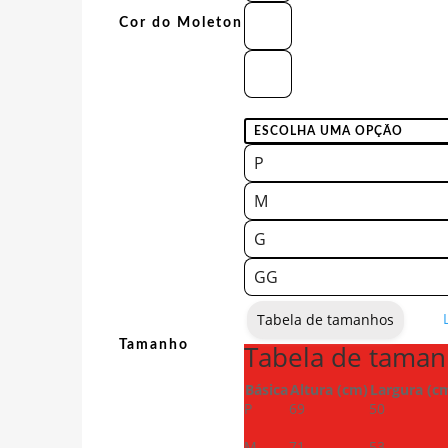
Cor do Moleton
P
M
G
GG
Tabela de tamanhos
Tamanho
Tabela de tama
Básica
Altura (cm)
Largura (c
P
69
50
M
71
53