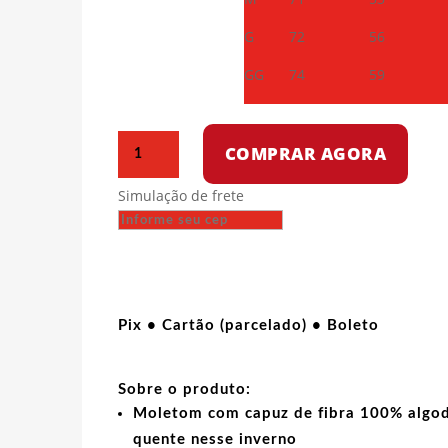
G
72
56
GG
74
59
Moletom
COMPRAR AGORA
com
capuz
Simulação de frete
-
We
are
the
ones
quantidade
Pix • Cartão (parcelado) • Boleto
Sobre o produto:
Moletom com capuz de fibra 100% algod
quente nesse inverno