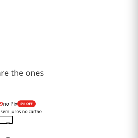
re the ones
99
no Pix
5% OFF
 sem juros no cartão