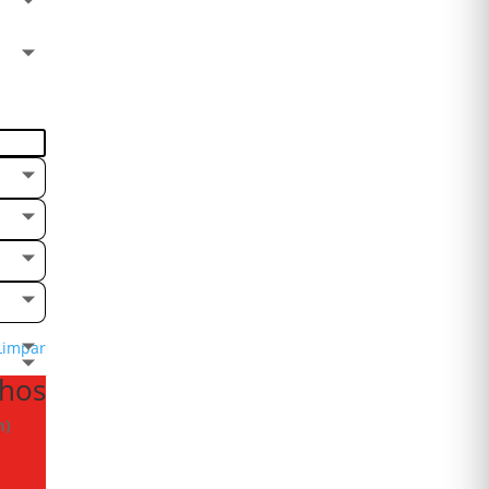
Limpar
nhos
m)