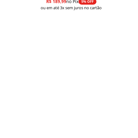
R$
189,99
no Pix
5% OFF
ou em até 3x sem juros no cartão