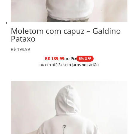
Moletom com capuz – Galdino
Pataxo
R$
199,99
R$
189,99
no Pix
5% OFF
ou em até 3x sem juros no cartão