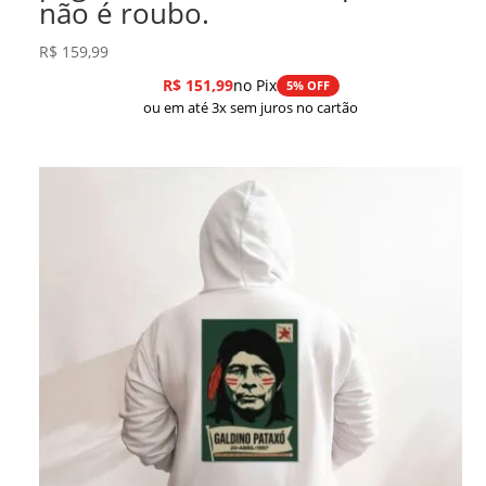
não é roubo.
R$
159,99
R$
151,99
no Pix
5% OFF
ou em até 3x sem juros no cartão