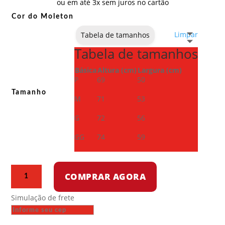
ou em até 3x sem juros no cartão
Cor do Moleton
Limpar
Tabela de tamanhos
Tabela de tamanhos
Básica
Altura (cm)
Largura (cm)
P
69
50
Tamanho
M
71
53
G
72
56
GG
74
59
Moletom
COMPRAR AGORA
com
capuz
Simulação de frete
-
Viva