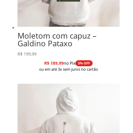
Moletom com capuz –
Galdino Pataxo
R$
199,99
R$
189,99
no Pix
5% OFF
ou em até 3x sem juros no cartão