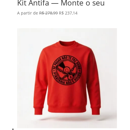
Kit Antifa — Monte o seu
O
O
A partir de
R$
278,99
R$
237,14
preço
preço
original
atual
era:
é:
R$ 278,99.
R$ 237,14.