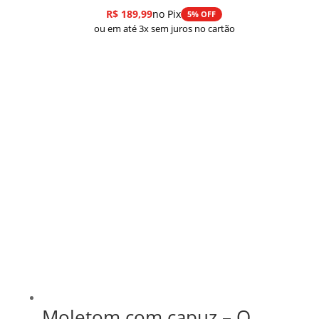
R$
189,99
no Pix
5% OFF
ou em até 3x sem juros no cartão
Moletom com capuz – O