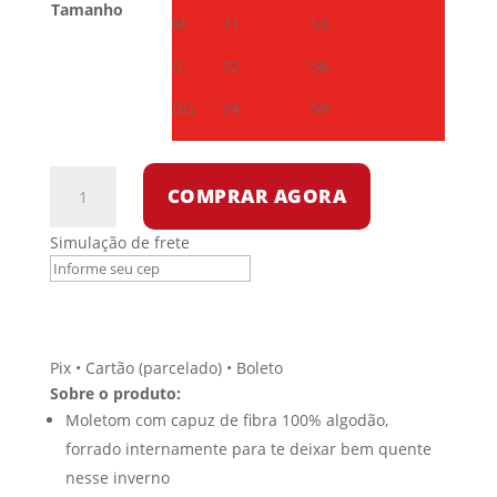
Tamanho
M
71
53
G
72
56
GG
74
59
Moletom
COMPRAR AGORA
com
capuz
Simulação de frete
-
Slava-
Stalin
quantidade
Pix • Cartão (parcelado) • Boleto
Sobre o produto:
Moletom com capuz de fibra 100% algodão,
forrado internamente para te deixar bem quente
nesse inverno