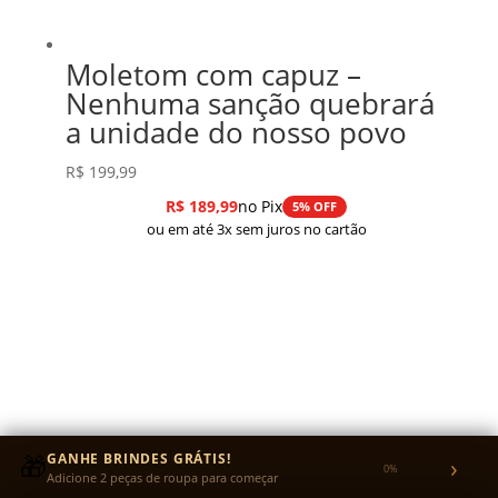
Moletom com capuz –
Nenhuma sanção quebrará
a unidade do nosso povo
R$
199,99
R$
189,99
no Pix
5% OFF
ou em até 3x sem juros no cartão
🎁
GANHE BRINDES GRÁTIS!
›
0%
Adicione 2 peças de roupa para começar