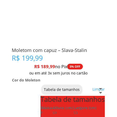
Moletom com capuz – Slava-Stalin
R$
199,99
R$
189,99
no Pix
5% OFF
ou em até 3x sem juros no cartão
Cor do Moleton
Limpar
Tabela de tamanhos
Tabela de tamanhos
Básica
Altura (cm)
Largura (cm)
P
69
50