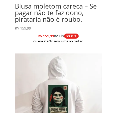
Blusa moletom careca – Se
pagar não te faz dono,
pirataria não é roubo.
R$
159,99
R$
151,99
no Pix
5% OFF
ou em até 3x sem juros no cartão