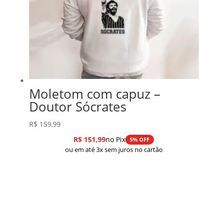
Moletom com capuz –
Doutor Sócrates
R$
159,99
R$
151,99
no Pix
5% OFF
ou em até 3x sem juros no cartão