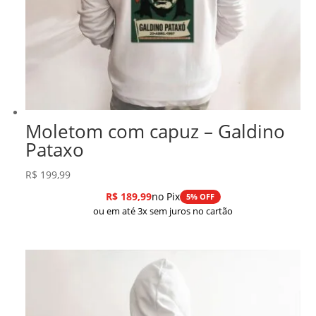
Moletom com capuz – Galdino
Pataxo
R$
199,99
R$
189,99
no Pix
5% OFF
ou em até 3x sem juros no cartão