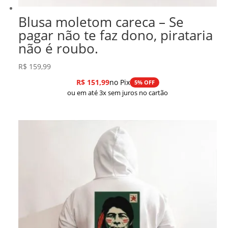
Blusa moletom careca – Se
pagar não te faz dono, pirataria
não é roubo.
R$
159,99
R$
151,99
no Pix
5% OFF
ou em até 3x sem juros no cartão