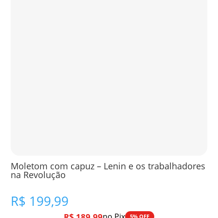
Moletom com capuz – Lenin e os trabalhadores
na Revolução
R$
199,99
R$
189,99
no Pix
5% OFF