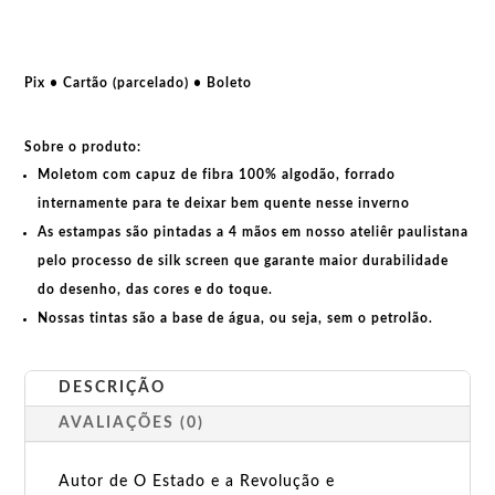
Lenin
e
os
trabalhadores
Pix • Cartão (parcelado) • Boleto
na
Revolução
Sobre o produto:
quantidade
Moletom com capuz de fibra 100% algodão, forrado
internamente para te deixar bem quente nesse inverno
As estampas são pintadas a 4 mãos em nosso ateliêr paulistana
pelo processo de silk screen que garante maior durabilidade
do desenho, das cores e do toque.
Nossas tintas são a base de água, ou seja, sem o petrolão.
DESCRIÇÃO
AVALIAÇÕES (0)
Autor de O Estado e a Revolução e