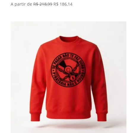
O
O
A partir de
R$
218,99
R$
186,14
preço
preço
original
atual
era:
é:
R$ 218,99.
R$ 186,14.