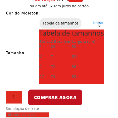
ou em até 3x sem juros no cartão
Cor do Moleton
Limpar
Tabela de tamanhos
Tabela de tamanhos
Básica
Altura (cm)
Largura (cm)
P
69
50
Tamanho
M
71
53
G
72
56
GG
74
59
Moletom
COMPRAR AGORA
com
capuz
Simulação de frete
-