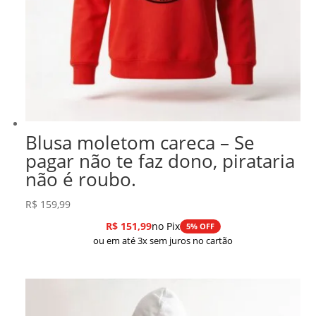
Blusa moletom careca – Se
pagar não te faz dono, pirataria
não é roubo.
R$
159,99
R$
151,99
no Pix
5% OFF
ou em até 3x sem juros no cartão