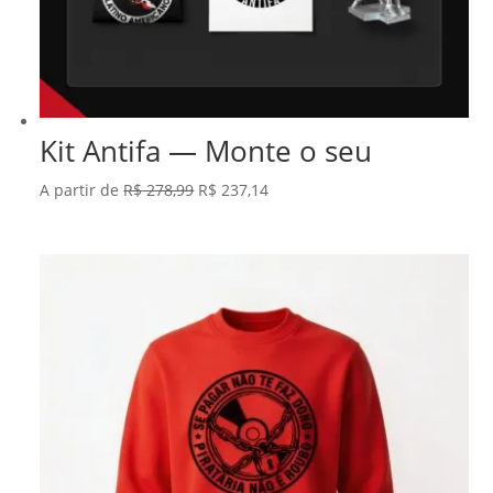
Kit Antifa — Monte o seu
O
O
A partir de
R$
278,99
R$
237,14
preço
preço
original
atual
era:
é:
R$ 278,99.
R$ 237,14.