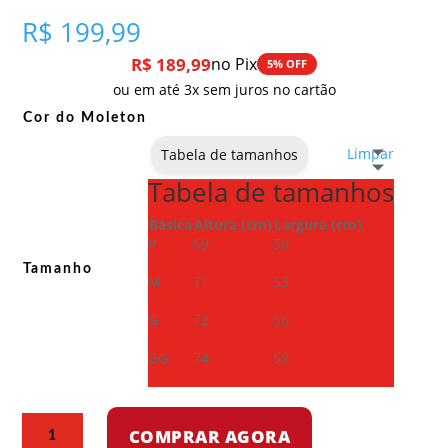
R$
199,99
R$
189,99
no Pix
5% OFF
ou em até 3x sem juros no cartão
Cor do Moleton
Limpar
Tabela de tamanhos
Tabela de tamanhos
Básica
Altura (cm)
Largura (cm)
P
69
50
Tamanho
M
71
53
G
72
56
GG
74
59
Moletom
COMPRAR AGORA
com