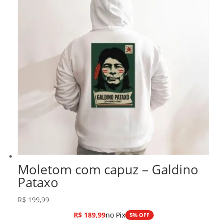
Moletom com capuz – Galdino
Pataxo
R$
199,99
R$
189,99
no Pix
5% OFF