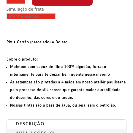
capuz
Simulação de frete
-
Che
e
Maradona
-
Pix • Cartão (parcelado) • Boleto
Duas
Lendas
Sobre o produto:
quantidade
Moletom com capuz de fibra 100% algodão, forrado
internamente para te deixar bem quente nesse inverno
As estampas são pintadas a 4 mãos em nosso ateliêr paulistana
pelo processo de silk screen que garante maior durabilidade
do desenho, das cores e do toque.
Nossas tintas são a base de água, ou seja, sem o petrolão.
DESCRIÇÃO