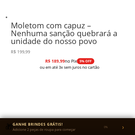
Moletom com capuz –
Nenhuma sanção quebrará a
unidade do nosso povo
R$
199,99
R$
189,99
no Pix
5% OFF
ou em até 3x sem juros no cartão
🎁
GANHE BRINDES GRÁTIS!
›
0%
Adicione 2 peças de roupa para começar