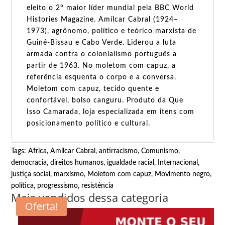
eleito o 2º maior líder mundial pela BBC World
Histories Magazine. Amílcar Cabral (1924–
1973), agrônomo, político e teórico marxista de
Guiné-Bissau e Cabo Verde. Liderou a luta
armada contra o colonialismo português a
partir de 1963. No moletom com capuz, a
referência esquenta o corpo e a conversa.
Moletom com capuz, tecido quente e
confortável, bolso canguru. Produto da Que
Isso Camarada, loja especializada em itens com
posicionamento político e cultural.
Tags:
Africa
,
Amílcar Cabral
,
antirracismo
,
Comunismo
,
democracia
,
direitos humanos
,
igualdade racial
,
Internacional
,
justiça social
,
marxismo
,
Moletom com capuz
,
Movimento negro
,
política
,
progressismo
,
resistência
Mais vendidos dessa categoria
Oferta!