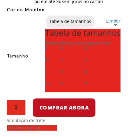
ou em até 3x sem juros no cartão
Cor do Moleton
Limpar
Tabela de tamanhos
Tabela de tamanhos
Básica
Altura (cm)
Largura (cm)
P
69
50
Tamanho
M
71
53
G
72
56
GG
74
59
Moletom
COMPRAR AGORA
com
capuz
Simulação de frete
-
Amilcar