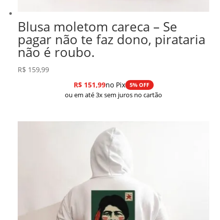
Blusa moletom careca – Se
pagar não te faz dono, pirataria
não é roubo.
R$
159,99
R$
151,99
no Pix
5% OFF
ou em até 3x sem juros no cartão