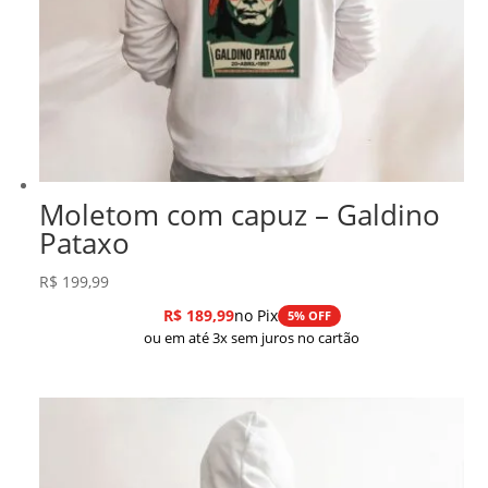
Moletom com capuz – Galdino
Pataxo
R$
199,99
R$
189,99
no Pix
5% OFF
ou em até 3x sem juros no cartão