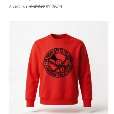
O
O
A partir de
R$
218,99
R$
186,14
preço
preço
original
atual
era:
é:
R$ 218,99.
R$ 186,14.