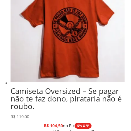
Camiseta Oversized – Se pagar
não te faz dono, pirataria não é
roubo.
R$
110,00
R$
104,50
no Pix
5% OFF