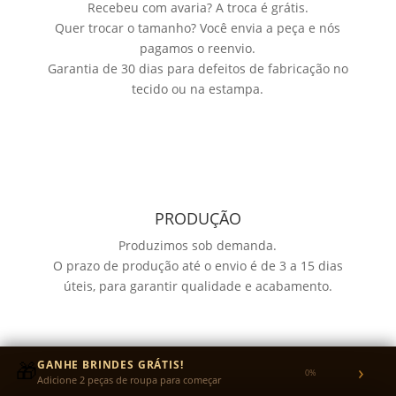
Recebeu com avaria? A troca é grátis.
Quer trocar o tamanho? Você envia a peça e nós
pagamos o reenvio.
Garantia de 30 dias para defeitos de fabricação no
tecido ou na estampa.
PRODUÇÃO
Produzimos sob demanda.
O prazo de produção até o envio é de 3 a 15 dias
úteis, para garantir qualidade e acabamento.
🎁
GANHE BRINDES GRÁTIS!
›
0%
Adicione 2 peças de roupa para começar