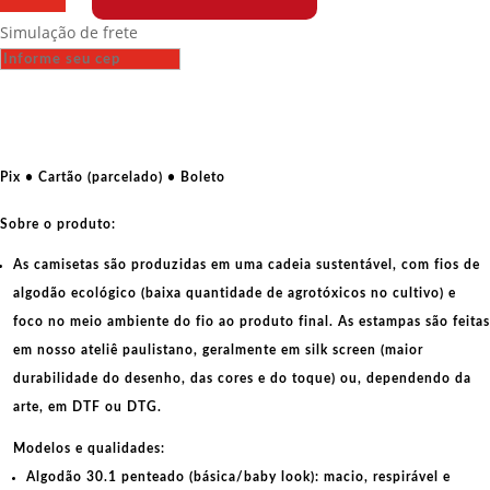
-
Simulação de frete
YPG
quantidade
Pix • Cartão (parcelado) • Boleto
Sobre o produto:
As camisetas são produzidas em uma cadeia sustentável, com fios de
algodão ecológico
(baixa quantidade de agrotóxicos no cultivo) e
foco no meio ambiente do fio ao produto final. As
estampas
são feitas
em nosso ateliê paulistano, geralmente em
silk screen
(maior
durabilidade do desenho, das cores e do toque) ou, dependendo da
arte, em
DTF
ou
DTG
.
Modelos e qualidades:
Algodão 30.1 penteado (básica/baby look):
macio, respirável e