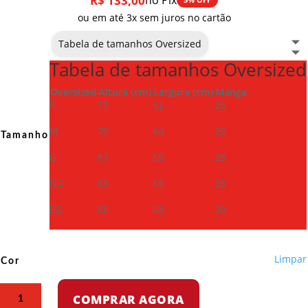
R$
133,00
no Pix
ou em até 3x sem juros no cartão
Tabela de tamanhos Oversized
Tabela de tamanhos Oversized
Oversized
Altura (cm)
Largura (cm)
Manga
P
77
62
26
M
79
64
26
Tamanho
G
81
65
28
GG
83
66
28
EG
85
68
30
Limpar
Cor
Camiseta
COMPRAR AGORA
Oversized