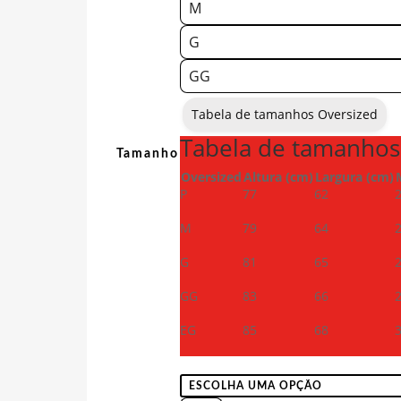
M
G
GG
Tabela de tamanhos Oversized
Tabela de tamanhos
Tamanho
Oversized
Altura (cm)
Largura (cm)
P
77
62
M
79
64
G
81
65
GG
83
66
EG
85
68