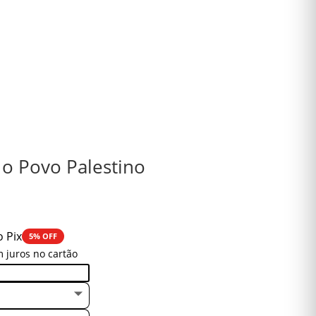
 o Povo Palestino
o Pix
5% OFF
 juros no cartão