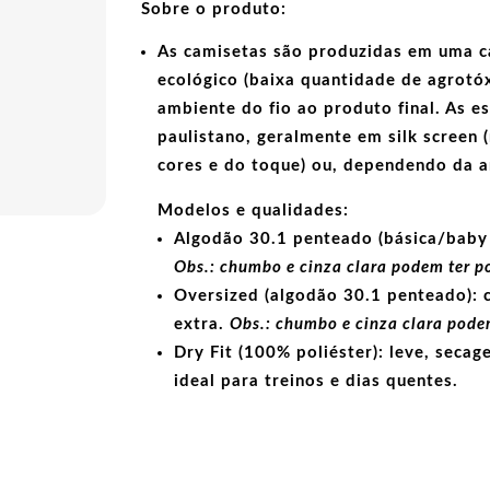
Sobre o produto:
As camisetas são produzidas em uma c
ecológico
(baixa quantidade de agrotóx
ambiente do fio ao produto final. As
e
paulistano, geralmente em
silk screen
(
cores e do toque) ou, dependendo da 
Modelos e qualidades:
Algodão 30.1 penteado (básica/baby 
Obs.: chumbo e cinza clara podem ter p
Oversized (algodão 30.1 penteado):
c
extra.
Obs.: chumbo e cinza clara podem
Dry Fit (100% poliéster):
leve, secage
ideal para treinos e dias quentes.