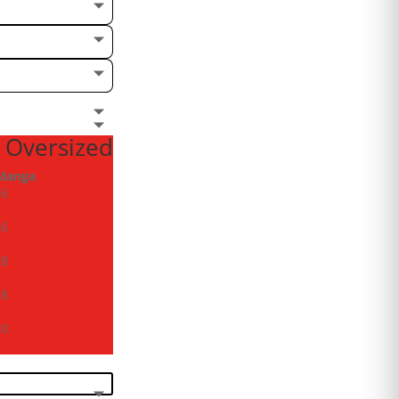
 Oversized
Manga
26
26
28
28
30