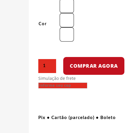
Cor
Camiseta
COMPRAR AGORA
Oversized
-
Simulação de frete
Viva
o
Povo
Palestino
quantidade
Pix • Cartão (parcelado) • Boleto