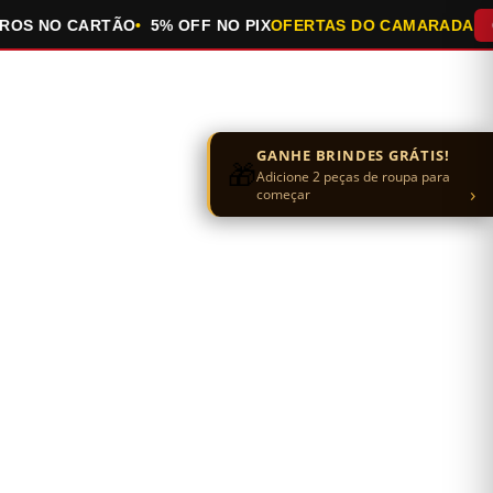
 NO CARTÃO
5% OFF NO PIX
OFERTAS DO CAMARADA
QUEI
GANHE BRINDES GRÁTIS!
🎁
Adicione 2 peças de roupa para
›
começar