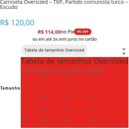
Camiseta Oversized – TKP, Partido comunista turco –
Escudo
R$
120,00
R$
114,00
no Pix
5% OFF
ou em até 3x sem juros no cartão
Tabela de tamanhos Oversized
Tabela de tamanhos Oversized
Oversized
Altura (cm)
Largura (cm)
Manga
P
77
62
26
M
79
64
26
Tamanho
G
81
65
28
GG
83
66
28
EG
85
68
30