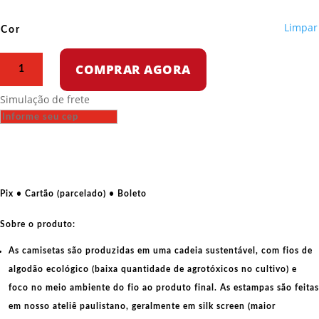
Limpar
Cor
Camiseta
COMPRAR AGORA
Oversized
-
Simulação de frete
TKP,
Partido
comunista
turco
-
Escudo
Pix • Cartão (parcelado) • Boleto
quantidade
Sobre o produto:
As camisetas são produzidas em uma cadeia sustentável, com fios de
algodão ecológico
(baixa quantidade de agrotóxicos no cultivo) e
foco no meio ambiente do fio ao produto final. As
estampas
são feitas
em nosso ateliê paulistano, geralmente em
silk screen
(maior