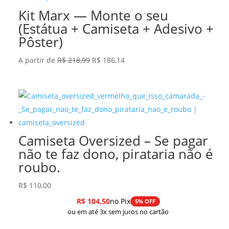
Kit Marx — Monte o seu
(Estátua + Camiseta + Adesivo +
Pôster)
O
O
A partir de
R$
218,99
R$
186,14
preço
preço
original
atual
era:
é:
R$ 218,99.
R$ 186,14.
Camiseta Oversized – Se pagar
não te faz dono, pirataria não é
roubo.
R$
110,00
R$
104,50
no Pix
5% OFF
ou em até 3x sem juros no cartão