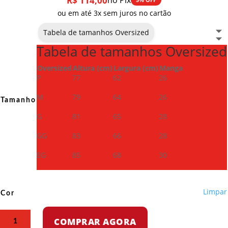
R$
114,00
no Pix
ou em até 3x sem juros no cartão
Tabela de tamanhos Oversized
Tabela de tamanhos Oversized
Oversized
Altura (cm)
Largura (cm)
Manga
P
77
62
26
M
79
64
26
Tamanho
G
81
65
28
GG
83
66
28
EG
85
68
30
Limpar
Cor
Camiseta
COMPRAR AGORA
Oversized