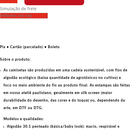
-
Simulação de frete
The
Future
Is
Female
quantidade
Pix • Cartão (parcelado) • Boleto
Sobre o produto:
As camisetas são produzidas em uma cadeia sustentável, com fios de
algodão ecológico
(baixa quantidade de agrotóxicos no cultivo) e
foco no meio ambiente do fio ao produto final. As
estampas
são feitas
em nosso ateliê paulistano, geralmente em
silk screen
(maior
durabilidade do desenho, das cores e do toque) ou, dependendo da
arte, em
DTF
ou
DTG
.
Modelos e qualidades:
Algodão 30.1 penteado (básica/baby look):
macio, respirável e