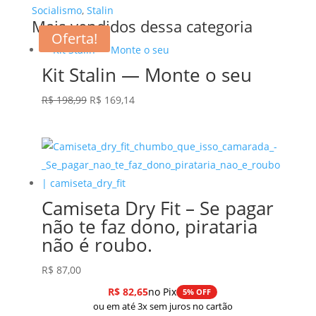
Socialismo
,
Stalin
Mais vendidos dessa categoria
Oferta!
Kit Stalin — Monte o seu
O
O
R$
198,99
R$
169,14
preço
preço
original
atual
era:
é:
R$ 198,99.
R$ 169,14.
Camiseta Dry Fit – Se pagar
não te faz dono, pirataria
não é roubo.
R$
87,00
R$
82,65
no Pix
5% OFF
ou em até 3x sem juros no cartão