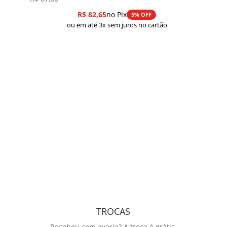
R$
82,65
no Pix
5% OFF
ou em até 3x sem juros no cartão
TROCAS
Recebeu com avaria? A troca é grátis.