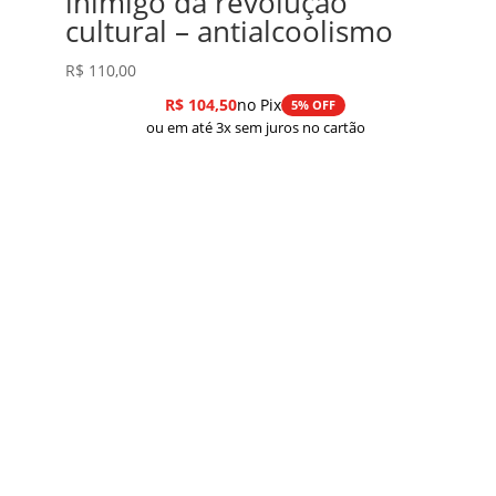
inimigo da revolução
cultural – antialcoolismo
R$
110,00
R$
104,50
no Pix
5% OFF
ou em até 3x sem juros no cartão