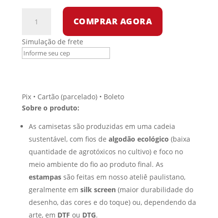
Camiseta
COMPRAR AGORA
Dry
Fit
Simulação de frete
-
Stalin
quantidade
Pix • Cartão (parcelado) • Boleto
Sobre o produto:
As camisetas são produzidas em uma cadeia
sustentável, com fios de
algodão ecológico
(baixa
quantidade de agrotóxicos no cultivo) e foco no
meio ambiente do fio ao produto final. As
estampas
são feitas em nosso ateliê paulistano,
geralmente em
silk screen
(maior durabilidade do
desenho, das cores e do toque) ou, dependendo da
arte, em
DTF
ou
DTG
.