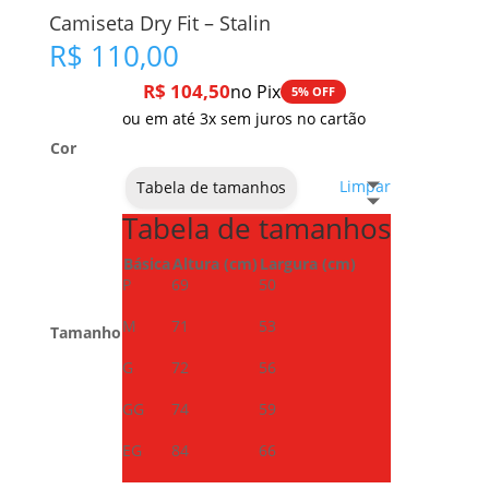
Camiseta Dry Fit – Stalin
R$
110,00
R$
104,50
no Pix
5% OFF
ou em até 3x sem juros no cartão
Cor
Limpar
Tabela de tamanhos
Tabela de tamanhos
Básica
Altura (cm)
Largura (cm)
P
69
50
M
71
53
Tamanho
G
72
56
GG
74
59
EG
84
66