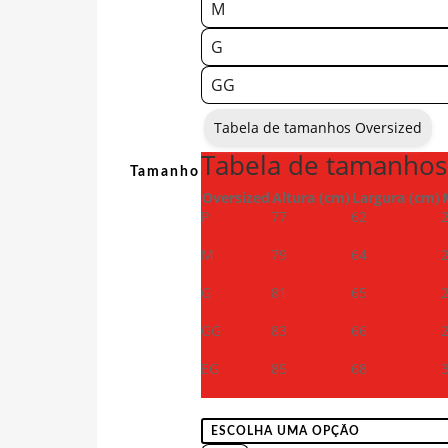
M
G
GG
Tabela de tamanhos Oversized
Tabela de tamanhos
Tamanho
Oversized
Altura (cm)
Largura (cm)
P
77
62
M
79
64
G
81
65
GG
83
66
EG
85
68