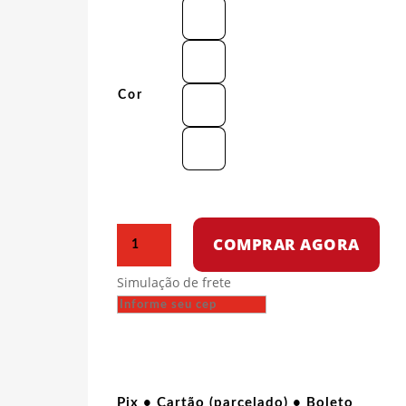
Cor
Camiseta
COMPRAR AGORA
Oversized
-
Simulação de frete
Sem
Anistia
quantidade
Pix • Cartão (parcelado) • Boleto