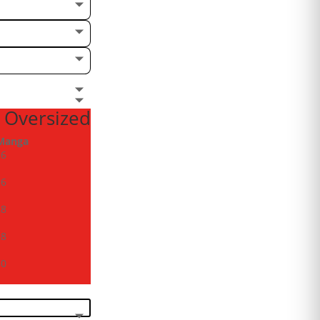
 Oversized
Manga
26
26
28
28
30