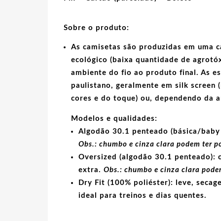
Sobre o produto:
As camisetas são produzidas em uma c
ecológico
(baixa quantidade de agrotóx
ambiente do fio ao produto final. As
e
paulistano, geralmente em
silk screen
(
cores e do toque) ou, dependendo da 
Modelos e qualidades:
Algodão 30.1 penteado (básica/baby 
Obs.: chumbo e cinza clara podem ter p
Oversized (algodão 30.1 penteado):
c
extra.
Obs.: chumbo e cinza clara podem
Dry Fit (100% poliéster):
leve, secage
ideal para treinos e dias quentes.