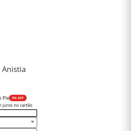
Anistia
o Pix
5% OFF
 juros no cartão