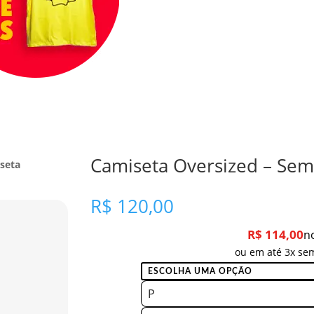
Camiseta Oversized – Sem 
seta
R$
120,00
R$
114,00
n
ou em até 3x sem
P