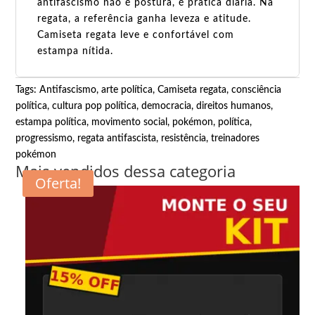
antifascismo não é postura, é prática diária. Na
regata, a referência ganha leveza e atitude.
Camiseta regata leve e confortável com
estampa nítida.
Tags:
Antifascismo
,
arte política
,
Camiseta regata
,
consciência
política
,
cultura pop política
,
democracia
,
direitos humanos
,
estampa política
,
movimento social
,
pokémon
,
política
,
progressismo
,
regata antifascista
,
resistência
,
treinadores
pokémon
Mais vendidos dessa categoria
Oferta!