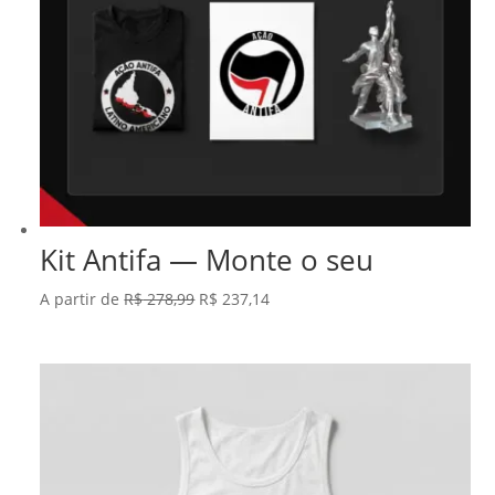
Kit Antifa — Monte o seu
O
O
A partir de
R$
278,99
R$
237,14
preço
preço
original
atual
era:
é:
R$ 278,99.
R$ 237,14.