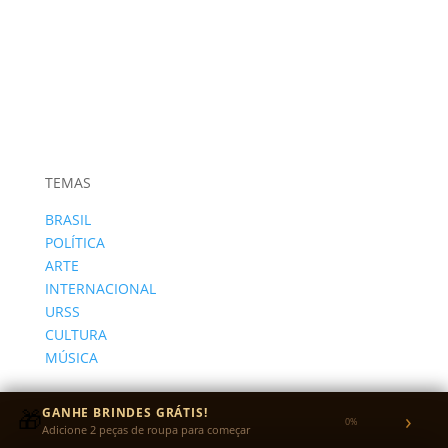
TEMAS
BRASIL
POLÍTICA
ARTE
INTERNACIONAL
URSS
CULTURA
MÚSICA
DESENVOLVIDO POR:
🎁
GANHE BRINDES GRÁTIS!
›
0%
Adicione 2 peças de roupa para começar