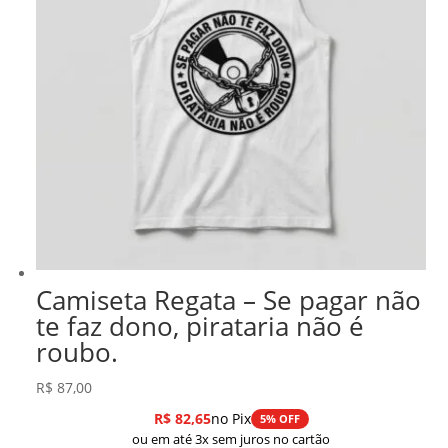
Camiseta Regata – Se pagar não
te faz dono, pirataria não é
roubo.
R$
87,00
R$
82,65
no Pix
5% OFF
ou em até 3x sem juros no cartão