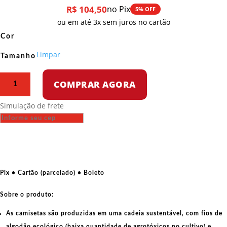
R$
104,50
no Pix
5% OFF
ou em até 3x sem juros no cartão
Cor
Limpar
Tamanho
Camiseta
COMPRAR AGORA
Regata
-
Simulação de frete
Treinadores
Pokemon
Antifascistas
quantidade
Pix • Cartão (parcelado) • Boleto
Sobre o produto:
As camisetas são produzidas em uma cadeia sustentável, com fios de
algodão ecológico
(baixa quantidade de agrotóxicos no cultivo) e