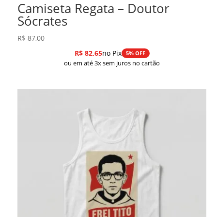
Camiseta Regata – Doutor
Sócrates
R$
87,00
R$
82,65
no Pix
5% OFF
ou em até 3x sem juros no cartão