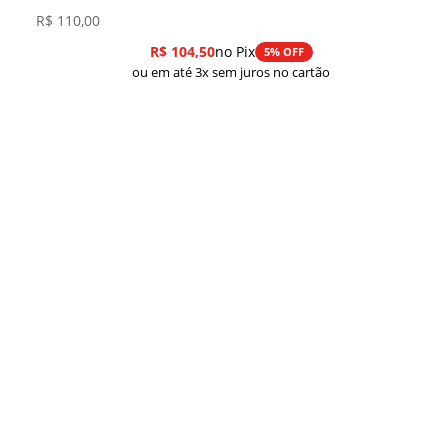
R$
110,00
R$
104,50
no Pix
5% OFF
ou em até 3x sem juros no cartão