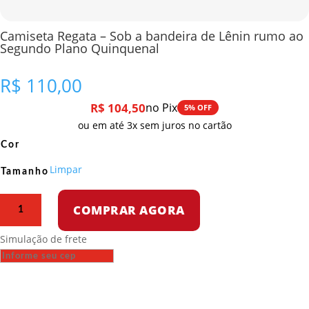
Camiseta Regata – Sob a bandeira de Lênin rumo ao
Segundo Plano Quinquenal
R$
110,00
R$
104,50
no Pix
5% OFF
ou em até 3x sem juros no cartão
Cor
Limpar
Tamanho
Camiseta
COMPRAR AGORA
Regata
–
Simulação de frete
Sob
a
bandeira
de