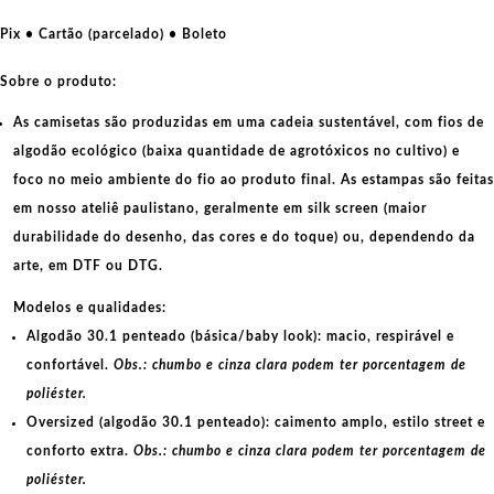
Lênin
rumo
Pix • Cartão (parcelado) • Boleto
ao
Segundo
Sobre o produto:
Plano
As camisetas são produzidas em uma cadeia sustentável, com fios de
Quinquenal
algodão ecológico
(baixa quantidade de agrotóxicos no cultivo) e
quantidade
foco no meio ambiente do fio ao produto final. As
estampas
são feitas
em nosso ateliê paulistano, geralmente em
silk screen
(maior
durabilidade do desenho, das cores e do toque) ou, dependendo da
arte, em
DTF
ou
DTG
.
Modelos e qualidades:
Algodão 30.1 penteado (básica/baby look):
macio, respirável e
confortável.
Obs.: chumbo e cinza clara podem ter porcentagem de
poliéster.
Oversized (algodão 30.1 penteado):
caimento amplo, estilo street e
conforto extra.
Obs.: chumbo e cinza clara podem ter porcentagem de
poliéster.