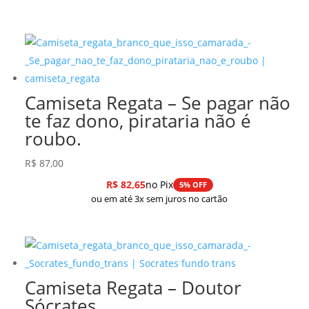
preço
preço
original
atual
era:
é:
R$ 278,99.
R$ 237,14.
Camiseta Regata – Se pagar não
te faz dono, pirataria não é
roubo.
R$
87,00
R$
82,65
no Pix
5% OFF
ou em até 3x sem juros no cartão
Camiseta Regata – Doutor
Sócrates