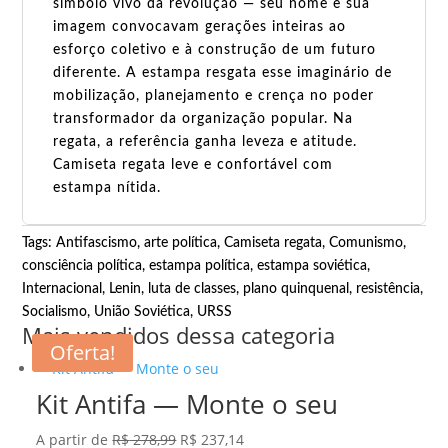
símbolo vivo da revolução — seu nome e sua
imagem convocavam gerações inteiras ao
esforço coletivo e à construção de um futuro
diferente. A estampa resgata esse imaginário de
mobilização, planejamento e crença no poder
transformador da organização popular. Na
regata, a referência ganha leveza e atitude.
Camiseta regata leve e confortável com
estampa nítida.
Tags:
Antifascismo
,
arte política
,
Camiseta regata
,
Comunismo
,
consciência política
,
estampa política
,
estampa soviética
,
Internacional
,
Lenin
,
luta de classes
,
plano quinquenal
,
resistência
,
Socialismo
,
União Soviética
,
URSS
Mais vendidos dessa categoria
Oferta!
Kit Antifa — Monte o seu
O
O
A partir de
R$
278,99
R$
237,14