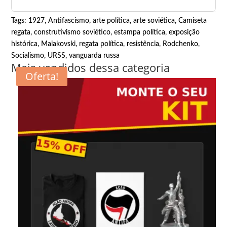
Tags:
1927
,
Antifascismo
,
arte política
,
arte soviética
,
Camiseta
regata
,
construtivismo soviético
,
estampa política
,
exposição
histórica
,
Maiakovski
,
regata política
,
resistência
,
Rodchenko
,
Socialismo
,
URSS
,
vanguarda russa
Mais vendidos dessa categoria
Oferta!