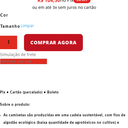
R$
104,50
no Pix
ou em até 3x sem juros no cartão
Cor
Limpar
Tamanho
Camiseta
COMPRAR AGORA
Regata
–
Simulação de frete
Exposição
de
Maiakovski
quantidade
Pix • Cartão (parcelado) • Boleto
Sobre o produto:
As camisetas são produzidas em uma cadeia sustentável, com fios de
algodão ecológico
(baixa quantidade de agrotóxicos no cultivo) e