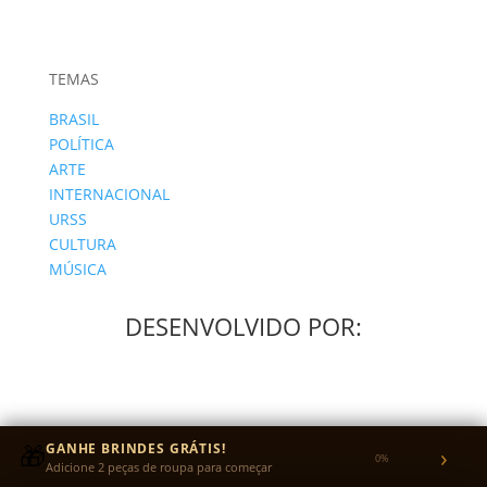
TEMAS
BRASIL
POLÍTICA
ARTE
INTERNACIONAL
URSS
CULTURA
MÚSICA
DESENVOLVIDO POR:
🎁
GANHE BRINDES GRÁTIS!
›
0%
Adicione 2 peças de roupa para começar