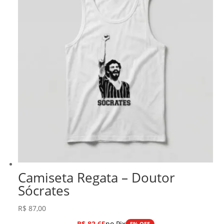
Camiseta Regata – Doutor
Sócrates
R$
87,00
R$
82,65
no Pix
5% OFF