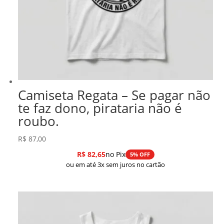
Camiseta Regata – Se pagar não
te faz dono, pirataria não é
roubo.
R$
87,00
R$
82,65
no Pix
5% OFF
ou em até 3x sem juros no cartão