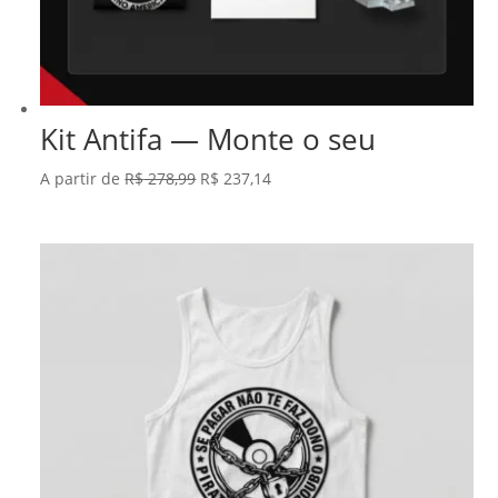
Kit Antifa — Monte o seu
O
O
A partir de
R$
278,99
R$
237,14
preço
preço
original
atual
era:
é:
R$ 278,99.
R$ 237,14.