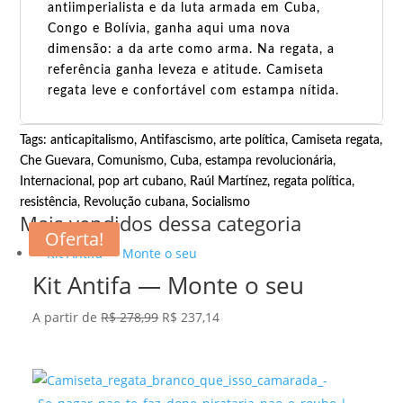
antiimperialista e da luta armada em Cuba,
Congo e Bolívia, ganha aqui uma nova
dimensão: a da arte como arma. Na regata, a
referência ganha leveza e atitude. Camiseta
regata leve e confortável com estampa nítida.
Tags:
anticapitalismo
,
Antifascismo
,
arte política
,
Camiseta regata
,
Che Guevara
,
Comunismo
,
Cuba
,
estampa revolucionária
,
Internacional
,
pop art cubano
,
Raúl Martínez
,
regata política
,
resistência
,
Revolução cubana
,
Socialismo
Mais vendidos dessa categoria
Oferta!
Kit Antifa — Monte o seu
O
O
A partir de
R$
278,99
R$
237,14
preço
preço
original
atual
era:
é: