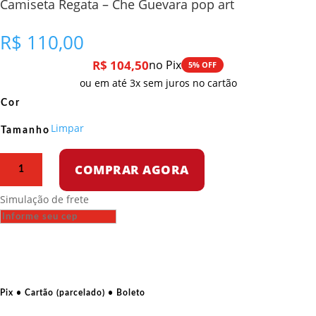
Camiseta Regata – Che Guevara pop art
R$
110,00
R$
104,50
no Pix
5% OFF
ou em até 3x sem juros no cartão
Cor
Limpar
Tamanho
Camiseta
COMPRAR AGORA
Regata
–
Simulação de frete
Che
Guevara
pop
art
quantidade
Pix • Cartão (parcelado) • Boleto