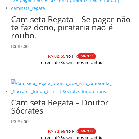
R$ 278,99.
R$ 237,14.
Camiseta Regata – Se pagar não
te faz dono, pirataria não é
roubo.
R$
87,00
R$
82,65
no Pix
5% OFF
ou em até 3x sem juros no cartão
Camiseta Regata – Doutor
Sócrates
R$
87,00
R$
82,65
no Pix
5% OFF
ou em até 3x sem juros no cartão