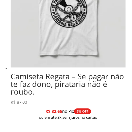
Camiseta Regata – Se pagar não
te faz dono, pirataria não é
roubo.
R$
87,00
R$
82,65
no Pix
5% OFF
ou em até 3x sem juros no cartão