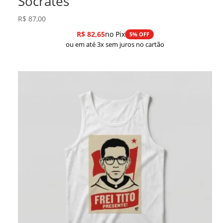
Sócrates
R$
87,00
R$
82,65
no Pix
5% OFF
ou em até 3x sem juros no cartão