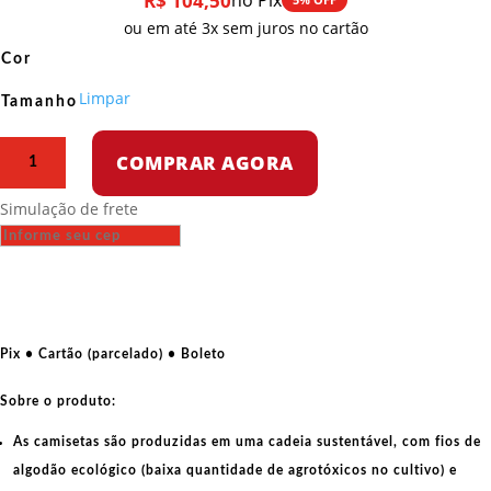
R$
104,50
no Pix
ou em até 3x sem juros no cartão
Cor
Limpar
Tamanho
Camiseta
COMPRAR AGORA
Regata
–
Simulação de frete
Camilo
Cienfuegos
pop
art
quantidade
Pix • Cartão (parcelado) • Boleto
Sobre o produto:
As camisetas são produzidas em uma cadeia sustentável, com fios de
algodão ecológico
(baixa quantidade de agrotóxicos no cultivo) e