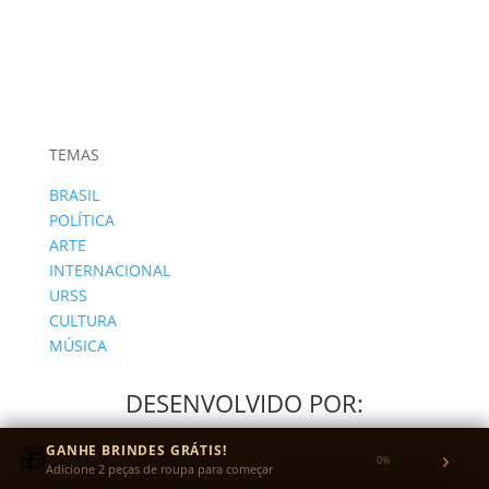
TEMAS
BRASIL
POLÍTICA
ARTE
INTERNACIONAL
URSS
CULTURA
MÚSICA
DESENVOLVIDO POR:
🎁
GANHE BRINDES GRÁTIS!
›
0%
Adicione 2 peças de roupa para começar