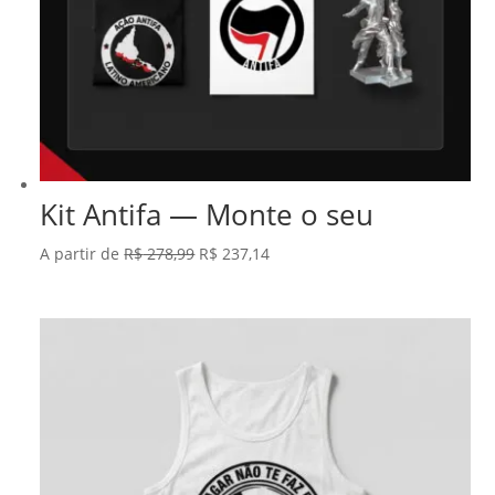
Kit Antifa — Monte o seu
O
O
A partir de
R$
278,99
R$
237,14
preço
preço
original
atual
era:
é:
R$ 278,99.
R$ 237,14.