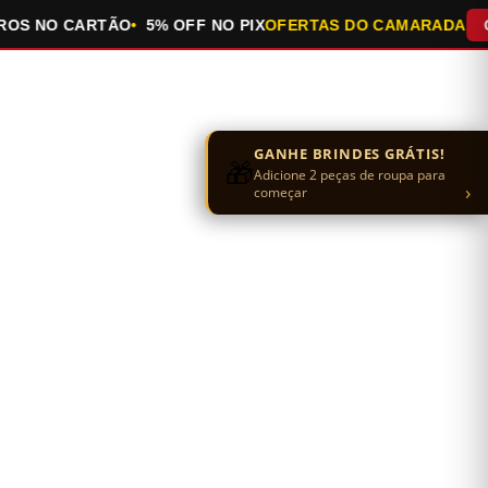
 NO CARTÃO
5% OFF NO PIX
OFERTAS DO CAMARADA
QUEI
GANHE BRINDES GRÁTIS!
🎁
Adicione 2 peças de roupa para
›
começar