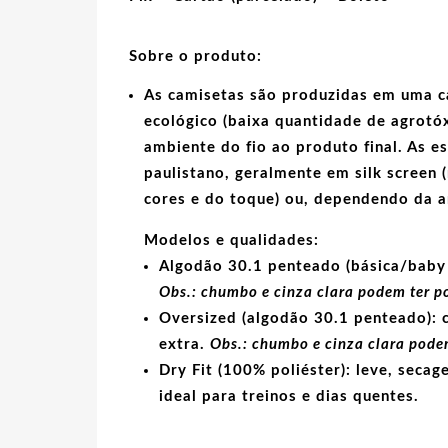
Sobre o produto:
As camisetas são produzidas em uma c
ecológico
(baixa quantidade de agrotóx
ambiente do fio ao produto final. As
e
paulistano, geralmente em
silk screen
(
cores e do toque) ou, dependendo da 
Modelos e qualidades:
Algodão 30.1 penteado (básica/baby 
Obs.: chumbo e cinza clara podem ter p
Oversized (algodão 30.1 penteado):
c
extra.
Obs.: chumbo e cinza clara podem
Dry Fit (100% poliéster):
leve, secage
ideal para treinos e dias quentes.