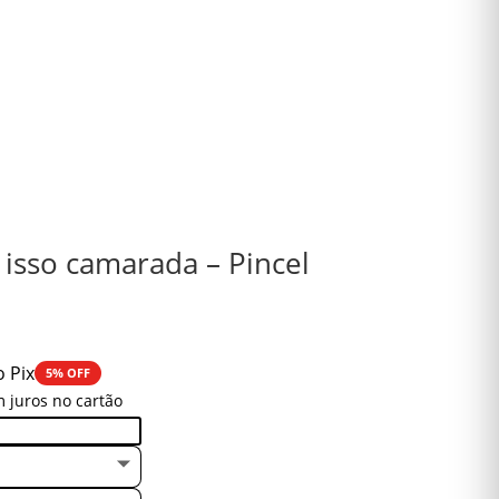
isso camarada – Pincel
o Pix
5% OFF
 juros no cartão