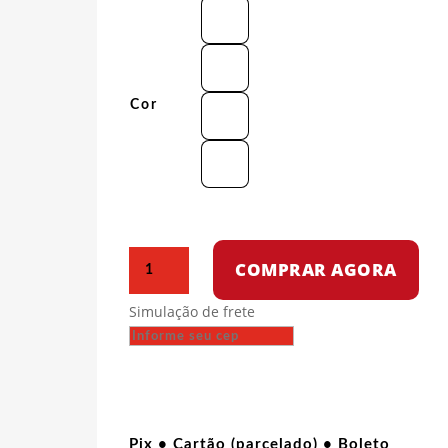
Cor
Camiseta
COMPRAR AGORA
Oversized
-
Simulação de frete
Que
isso
camarada
-
Pincel
quantidade
Pix • Cartão (parcelado) • Boleto