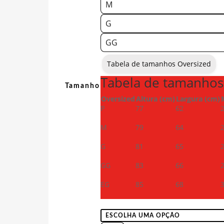
M
G
GG
Tabela de tamanhos Oversized
Tabela de tamanhos
Tamanho
Oversized
Altura (cm)
Largura (cm)
P
77
62
M
79
64
G
81
65
GG
83
66
EG
85
68