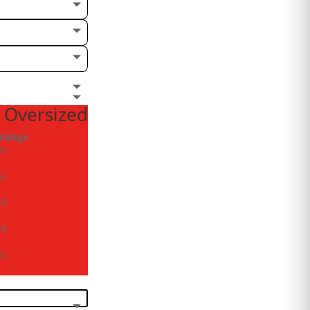
 Oversized
Manga
26
26
28
28
30