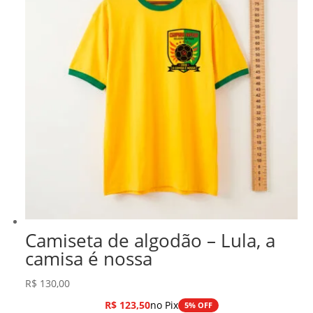
Camiseta de algodão – Lula, a
camisa é nossa
R$
130,00
R$
123,50
no Pix
5% OFF