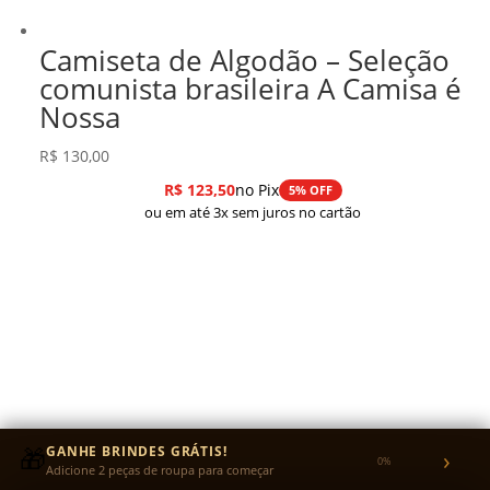
Camiseta de Algodão – Seleção
comunista brasileira A Camisa é
Nossa
R$
130,00
R$
123,50
no Pix
5% OFF
ou em até 3x sem juros no cartão
🎁
GANHE BRINDES GRÁTIS!
›
0%
Adicione 2 peças de roupa para começar