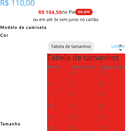
R$
110,00
R$
104,50
no Pix
5% OFF
ou em até 3x sem juros no cartão
Modelo de camiseta
Cor
Limpar
Tabela de tamanhos
Tabela de tamanhos
Básica
Altura (cm)
Largura (cm)
P
69
50
M
71
53
G
72
56
GG
74
59
EG
84
66
Tamanho
EGG
86
72