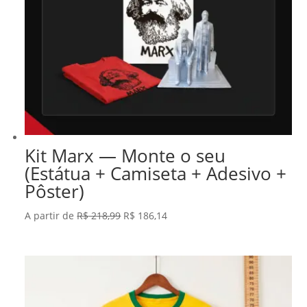
Kit Marx — Monte o seu
(Estátua + Camiseta + Adesivo +
Pôster)
O
O
A partir de
R$
218,99
R$
186,14
preço
preço
original
atual
era:
é:
R$ 218,99.
R$ 186,14.