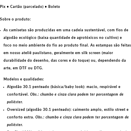
comunistas
Pix • Cartão (parcelado) • Boleto
quantidade
Sobre o produto:
As camisetas são produzidas em uma cadeia sustentável, com fios de
algodão ecológico
(baixa quantidade de agrotóxicos no cultivo) e
foco no meio ambiente do fio ao produto final. As
estampas
são feitas
em nosso ateliê paulistano, geralmente em
silk screen
(maior
durabilidade do desenho, das cores e do toque) ou, dependendo da
arte, em
DTF
ou
DTG
.
Modelos e qualidades:
Algodão 30.1 penteado (básica/baby look):
macio, respirável e
confortável.
Obs.: chumbo e cinza clara podem ter porcentagem de
poliéster.
Oversized (algodão 30.1 penteado):
caimento amplo, estilo street e
conforto extra.
Obs.: chumbo e cinza clara podem ter porcentagem de
poliéster.