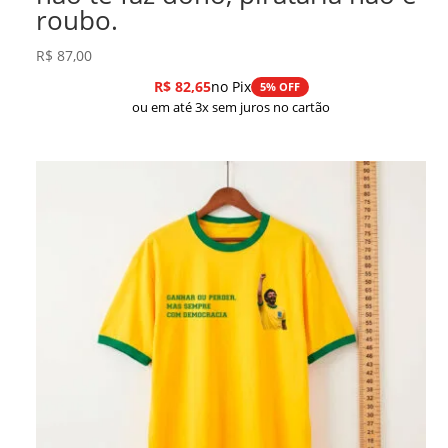
roubo.
R$
87,00
R$
82,65
no Pix
5% OFF
ou em até 3x sem juros no cartão