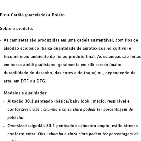
Procurador com Juiz não pode
quantidade
Pix • Cartão (parcelado) • Boleto
Sobre o produto:
As camisetas são produzidas em uma cadeia sustentável, com fios de
algodão ecológico
(baixa quantidade de agrotóxicos no cultivo) e
foco no meio ambiente do fio ao produto final. As
estampas
são feitas
em nosso ateliê paulistano, geralmente em
silk screen
(maior
durabilidade do desenho, das cores e do toque) ou, dependendo da
arte, em
DTF
ou
DTG
.
Modelos e qualidades:
Algodão 30.1 penteado (básica/baby look):
macio, respirável e
confortável.
Obs.: chumbo e cinza clara podem ter porcentagem de
poliéster.
Oversized (algodão 30.1 penteado):
caimento amplo, estilo street e
conforto extra.
Obs.: chumbo e cinza clara podem ter porcentagem de