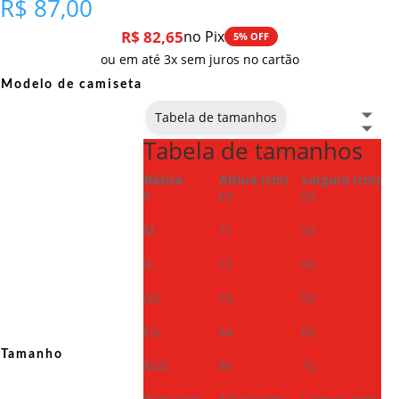
R$
87,00
R$
82,65
no Pix
5% OFF
ou em até 3x sem juros no cartão
Modelo de camiseta
Tabela de tamanhos
Tabela de tamanhos
Básica
Altura (cm)
Largura (cm)
P
69
50
M
71
53
G
72
56
GG
74
59
EG
84
66
Tamanho
EGG
86
72