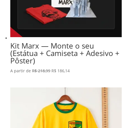
Kit Marx — Monte o seu
(Estátua + Camiseta + Adesivo +
Pôster)
O
O
A partir de
R$
218,99
R$
186,14
preço
preço
original
atual
era:
é:
R$ 218,99.
R$ 186,14.