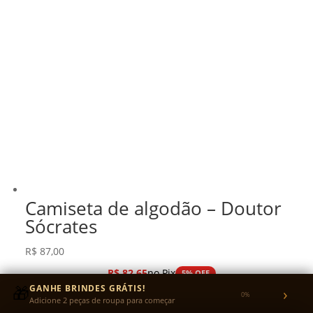
Camiseta de algodão – Doutor
Sócrates
R$
87,00
R$
82,65
no Pix
5% OFF
ou em até 3x sem juros no cartão
🎁
GANHE BRINDES GRÁTIS!
›
0%
Adicione 2 peças de roupa para começar