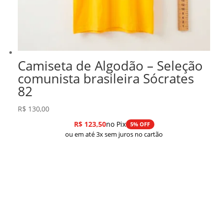
Camiseta de Algodão – Seleção
comunista brasileira Sócrates
82
R$
130,00
R$
123,50
no Pix
5% OFF
ou em até 3x sem juros no cartão