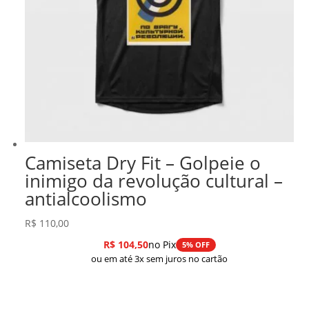
Camiseta Dry Fit – Golpeie o
inimigo da revolução cultural –
antialcoolismo
R$
110,00
R$
104,50
no Pix
5% OFF
ou em até 3x sem juros no cartão