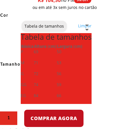
R$
104,50
no Pix
ou em até 3x sem juros no cartão
Cor
Limpar
Tabela de tamanhos
Tabela de tamanhos
Básica
Altura (cm)
Largura (cm)
P
69
50
M
71
53
Tamanho
G
72
56
GG
74
59
EG
84
66
Camiseta
COMPRAR AGORA
Dry
Fit