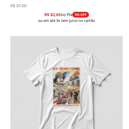
R$
87,00
R$
82,65
no Pix
5% OFF
ou em até 3x sem juros no cartão