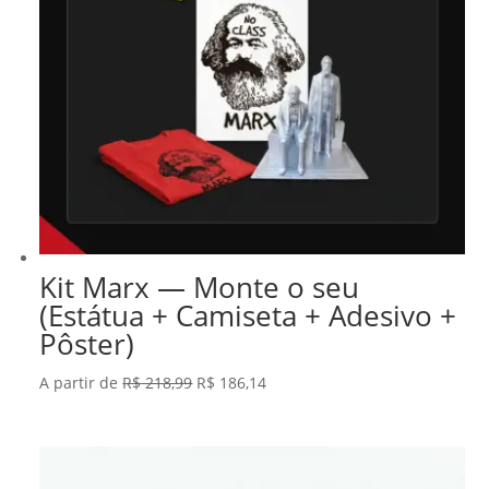
Kit Marx — Monte o seu
(Estátua + Camiseta + Adesivo +
Pôster)
O
O
A partir de
R$
218,99
R$
186,14
preço
preço
original
atual
era:
é: