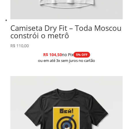
Camiseta Dry Fit – Toda Moscou
constrói o metrô
R$
110,00
R$
104,50
no Pix
5% OFF
ou em até 3x sem juros no cartão