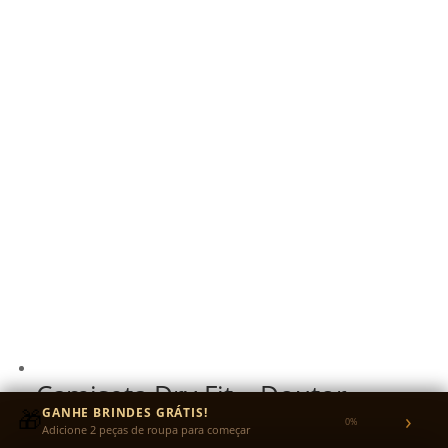
Camiseta Dry Fit – Doutor
🎁
Sócrates
GANHE BRINDES GRÁTIS!
›
0%
Adicione 2 peças de roupa para começar