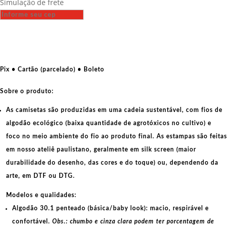
Simulação de frete
-
Operário
e
Camponesa
Kolkosiana
quantidade
Pix • Cartão (parcelado) • Boleto
Sobre o produto:
As camisetas são produzidas em uma cadeia sustentável, com fios de
algodão ecológico
(baixa quantidade de agrotóxicos no cultivo) e
foco no meio ambiente do fio ao produto final. As
estampas
são feitas
em nosso ateliê paulistano, geralmente em
silk screen
(maior
durabilidade do desenho, das cores e do toque) ou, dependendo da
arte, em
DTF
ou
DTG
.
Modelos e qualidades:
Algodão 30.1 penteado (básica/baby look):
macio, respirável e
confortável.
Obs.: chumbo e cinza clara podem ter porcentagem de