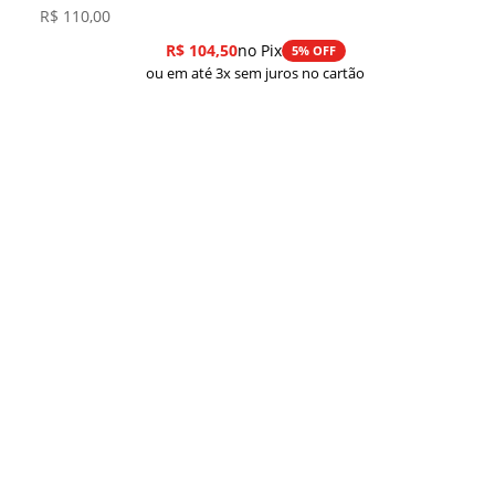
R$
110,00
R$
104,50
no Pix
5% OFF
ou em até 3x sem juros no cartão