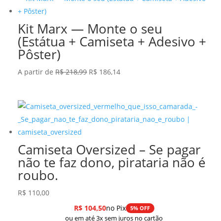
Kit Marx — Monte o seu
(Estátua + Camiseta + Adesivo +
Pôster)
O
O
A partir de
R$
218,99
R$
186,14
preço
preço
original
atual
era:
é:
R$ 218,99.
R$ 186,14.
Camiseta Oversized – Se pagar
não te faz dono, pirataria não é
roubo.
R$
110,00
R$
104,50
no Pix
5% OFF
ou em até 3x sem juros no cartão