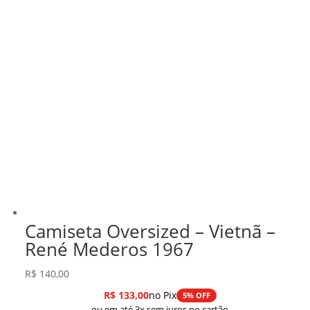
Camiseta Oversized – Vietnã –
René Mederos 1967
R$
140,00
R$
133,00
no Pix
5% OFF
ou em até 3x sem juros no cartão