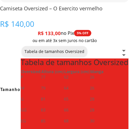
Camiseta Oversized – O Exercito vermelho
R$
140,00
R$
133,00
no Pix
5% OFF
ou em até 3x sem juros no cartão
Tabela de tamanhos Oversized
Tabela de tamanhos Oversized
Oversized
Altura (cm)
Largura (cm)
Manga
P
77
62
26
M
79
64
26
Tamanho
G
81
65
28
GG
83
66
28
EG
85
68
30