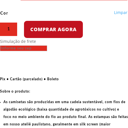
Limpar
Cor
Camiseta
COMPRAR AGORA
Oversized
-
Simulação de frete
O
Exercito
vermelho
quantidade
Pix • Cartão (parcelado) • Boleto
Sobre o produto:
As camisetas são produzidas em uma cadeia sustentável, com fios de
algodão ecológico
(baixa quantidade de agrotóxicos no cultivo) e
foco no meio ambiente do fio ao produto final. As
estampas
são feitas
em nosso ateliê paulistano, geralmente em
silk screen
(maior