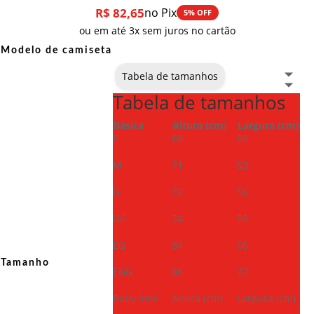
R$
82,65
no Pix
5% OFF
ou em até 3x sem juros no cartão
Modelo de camiseta
Tabela de tamanhos
Tabela de tamanhos
Básica
Altura (cm)
Largura (cm)
P
69
50
M
71
53
G
72
56
GG
74
59
EG
84
66
Tamanho
EGG
86
72
Baby look
Altura (cm)
Largura (cm)