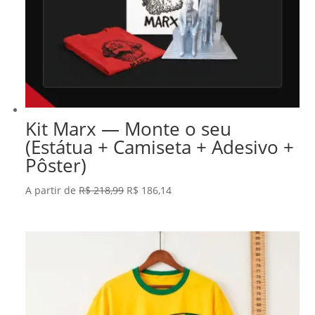
Kit Marx — Monte o seu
(Estátua + Camiseta + Adesivo +
Pôster)
O
O
A partir de
R$
218,99
R$
186,14
preço
preço
original
atual
era:
é:
R$ 218,99.
R$ 186,14.