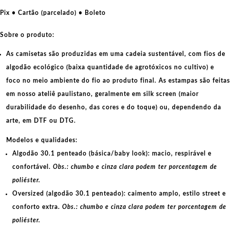
certo
Pix • Cartão (parcelado) • Boleto
-
Tipografia
Sobre o produto:
quantidade
As camisetas são produzidas em uma cadeia sustentável, com fios de
algodão ecológico
(baixa quantidade de agrotóxicos no cultivo) e
foco no meio ambiente do fio ao produto final. As
estampas
são feitas
em nosso ateliê paulistano, geralmente em
silk screen
(maior
durabilidade do desenho, das cores e do toque) ou, dependendo da
arte, em
DTF
ou
DTG
.
Modelos e qualidades:
Algodão 30.1 penteado (básica/baby look):
macio, respirável e
confortável.
Obs.: chumbo e cinza clara podem ter porcentagem de
poliéster.
Oversized (algodão 30.1 penteado):
caimento amplo, estilo street e
conforto extra.
Obs.: chumbo e cinza clara podem ter porcentagem de
poliéster.