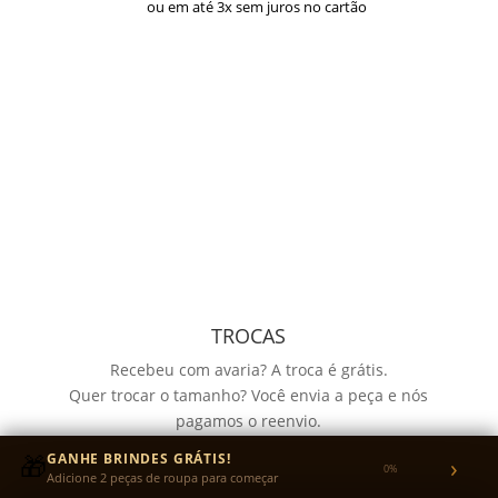
ou em até 3x sem juros no cartão
TROCAS
Recebeu com avaria? A troca é grátis.
Quer trocar o tamanho? Você envia a peça e nós
pagamos o reenvio.
Garantia de 30 dias para defeitos de fabricação no
🎁
GANHE BRINDES GRÁTIS!
›
0%
tecido ou na estampa.
Adicione 2 peças de roupa para começar