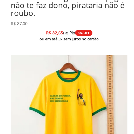
não te faz dono, pirataria não é
roubo.
R$
87,00
R$
82,65
no Pix
5% OFF
ou em até 3x sem juros no cartão