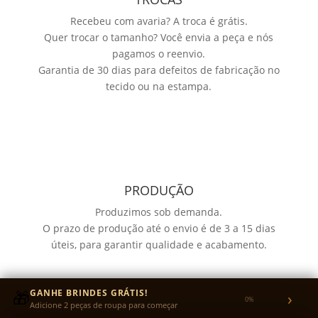
Recebeu com avaria? A troca é grátis.
Quer trocar o tamanho? Você envia a peça e nós
pagamos o reenvio.
Garantia de 30 dias para defeitos de fabricação no
tecido ou na estampa.
PRODUÇÃO
Produzimos sob demanda.
O prazo de produção até o envio é de 3 a 15 dias
úteis, para garantir qualidade e acabamento.
🎁
GANHE BRINDES GRÁTIS!
›
0%
Adicione 2 peças de roupa para começar