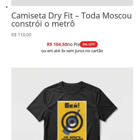
Camiseta Dry Fit – Toda Moscou
constrói o metrô
R$
110,00
R$
104,50
no Pix
5% OFF
ou em até 3x sem juros no cartão