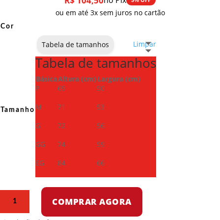
R$
104,50
no Pix
ou em até 3x sem juros no cartão
Cor
Limpar
Tabela de tamanhos
Tabela de tamanhos
Básica
Altura (cm)
Largura (cm)
P
69
50
M
71
53
Tamanho
G
72
56
GG
74
59
EG
84
66
Camiseta
COMPRAR AGORA
Dry
Fit