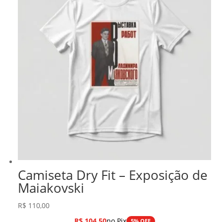
Camiseta Dry Fit – Exposição de
Maiakovski
R$
110,00
R$
104,50
no Pix
5% OFF