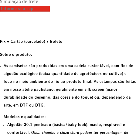
Simulação de frete
-
Netanyahu,
Açougueiro
de
Gaza
quantidade
Pix • Cartão (parcelado) • Boleto
Sobre o produto:
As camisetas são produzidas em uma cadeia sustentável, com fios de
algodão ecológico
(baixa quantidade de agrotóxicos no cultivo) e
foco no meio ambiente do fio ao produto final. As
estampas
são feitas
em nosso ateliê paulistano, geralmente em
silk screen
(maior
durabilidade do desenho, das cores e do toque) ou, dependendo da
arte, em
DTF
ou
DTG
.
Modelos e qualidades:
Algodão 30.1 penteado (básica/baby look):
macio, respirável e
confortável.
Obs.: chumbo e cinza clara podem ter porcentagem de