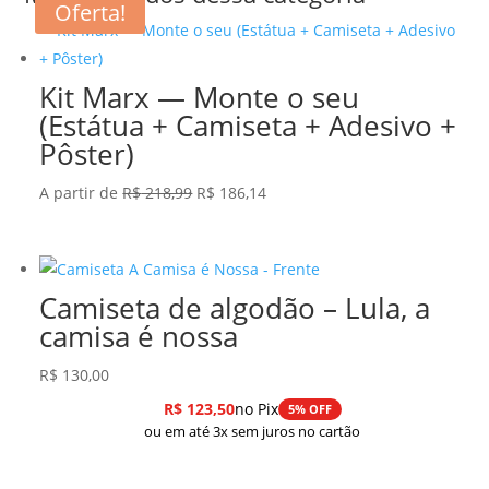
Oferta!
Kit Marx — Monte o seu
(Estátua + Camiseta + Adesivo +
Pôster)
O
O
A partir de
R$
218,99
R$
186,14
preço
preço
original
atual
era:
é:
Camiseta de algodão – Lula, a
R$ 218,99.
R$ 186,14.
camisa é nossa
R$
130,00
R$
123,50
no Pix
5% OFF
ou em até 3x sem juros no cartão