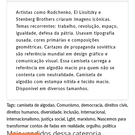
Artistas como Rodchenko, El Lissitzky e
Stenberg Brothers criaram imagens icônicas.
Temas recorrentes: trabalho, revolução, espaço,
igualdade, defesa da pátria. Usavam tipografia
ousada, cores primárias e composições
geométricas. Cartazes de propaganda soviética
são referência mundial em design gráfico e
comunicação visual. Essa camiseta carrega a
referência em algodão macio pra quem não se
contenta com neutralidade. Camiseta de
algodão com estampa nítida e tecido macio.
Disponível em diversos tamanhos.
Tags:
camiseta de algodao
,
Comunismo
,
democracia
,
direitos civis
,
direitos humanos
,
diversidade
,
inclusão
,
Internacional
,
internacionalismo
,
justiça social
,
Lgbt
,
marxismo
,
Nascemos para
transformar contos de fadas em realidade
,
orgulho
,
política
Mais vendidos dessa categoria