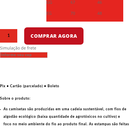
GG
67
46
EG
70
48
Camiseta
COMPRAR AGORA
de
algodão
Simulação de frete
-
Nascemos
para
transformar
contos
de
Pix • Cartão (parcelado) • Boleto
fadas
em
Sobre o produto:
realidade
As camisetas são produzidas em uma cadeia sustentável, com fios de
quantidade
algodão ecológico
(baixa quantidade de agrotóxicos no cultivo) e
foco no meio ambiente do fio ao produto final. As
estampas
são feitas