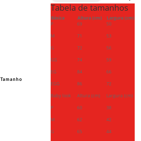
Tabela de tamanhos
Básica
Altura (cm)
Largura (cm)
P
69
50
M
71
53
G
72
56
GG
74
59
EG
84
66
Tamanho
EGG
86
72
Baby look
Altura (cm)
Largura (cm)
P
60
38
M
62
42
G
65
44