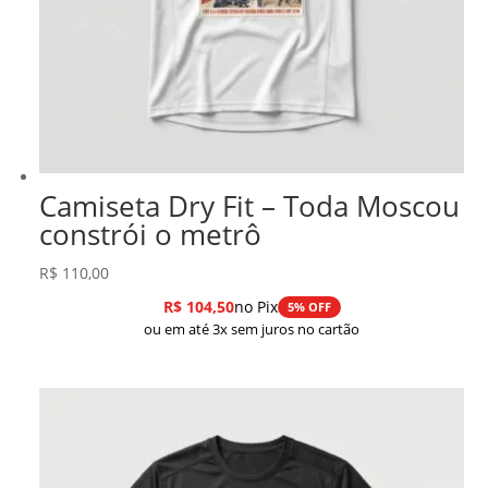
Camiseta Dry Fit – Toda Moscou
constrói o metrô
R$
110,00
R$
104,50
no Pix
5% OFF
ou em até 3x sem juros no cartão