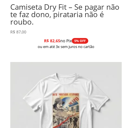
Camiseta Dry Fit – Se pagar não
te faz dono, pirataria não é
roubo.
R$
87,00
R$
82,65
no Pix
5% OFF
ou em até 3x sem juros no cartão