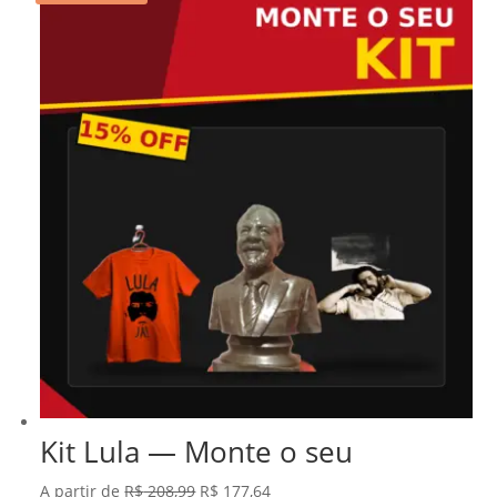
Kit Lula — Monte o seu
O
O
A partir de
R$
208,99
R$
177,64