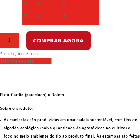
GG
74
59
EG
84
66
Camiseta
COMPRAR AGORA
Dry
Fit
Simulação de frete
-
Não
trocarei
a
minha
dignidade
Pix • Cartão (parcelado) • Boleto
pela
minha
Sobre o produto:
liberdade,
As camisetas são produzidas em uma cadeia sustentável, com fios de
Lula
algodão ecológico
(baixa quantidade de agrotóxicos no cultivo) e
quantidade
foco no meio ambiente do fio ao produto final. As
estampas
são feitas