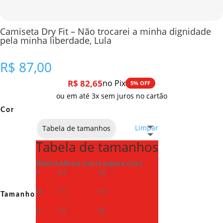
Camiseta Dry Fit – Não trocarei a minha dignidade
pela minha liberdade, Lula
R$
87,00
R$
82,65
no Pix
5% OFF
ou em até 3x sem juros no cartão
Cor
Limpar
Tabela de tamanhos
Tabela de tamanhos
Básica
Altura (cm)
Largura (cm)
P
69
50
M
71
53
Tamanho
G
72
56