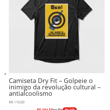
Camiseta Dry Fit – Golpeie o
inimigo da revolução cultural –
antialcoolismo
R$
110,00
R$
104,50
no Pix
5% OFF