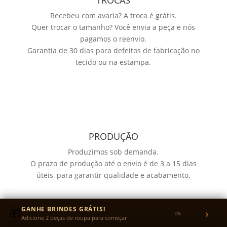
TROCAS
Recebeu com avaria? A troca é grátis.
Quer trocar o tamanho? Você envia a peça e nós
pagamos o reenvio.
Garantia de 30 dias para defeitos de fabricação no
tecido ou na estampa.
PRODUÇÃO
Produzimos sob demanda.
O prazo de produção até o envio é de 3 a 15 dias
úteis, para garantir qualidade e acabamento.
🎁
GANHE BRINDES GRÁTIS!
›
0%
Adicione 2 peças de roupa para começar