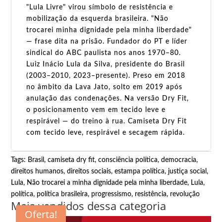
"Lula Livre" virou símbolo de resistência e
mobilização da esquerda brasileira. "Não
trocarei minha dignidade pela minha liberdade"
— frase dita na prisão. Fundador do PT e líder
sindical do ABC paulista nos anos 1970–80.
Luiz Inácio Lula da Silva, presidente do Brasil
(2003–2010, 2023–presente). Preso em 2018
no âmbito da Lava Jato, solto em 2019 após
anulação das condenações. Na versão Dry Fit,
o posicionamento vem em tecido leve e
respirável — do treino à rua. Camiseta Dry Fit
com tecido leve, respirável e secagem rápida.
Tags:
Brasil
,
camiseta dry fit
,
consciência política
,
democracia
,
direitos humanos
,
direitos sociais
,
estampa política
,
justiça social
,
Lula
,
Não trocarei a minha dignidade pela minha liberdade, Lula
,
política
,
política brasileira
,
progressismo
,
resistência
,
revolução
Mais vendidos dessa categoria
Oferta!