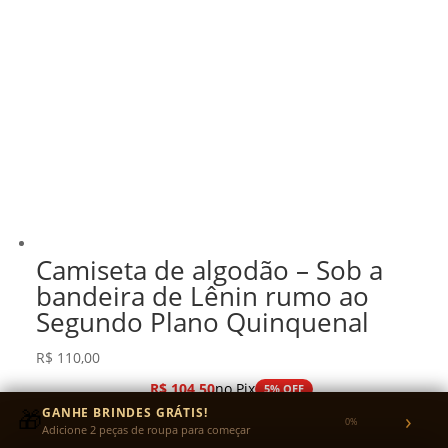
Camiseta de algodão – Sob a
bandeira de Lênin rumo ao
Segundo Plano Quinquenal
R$
110,00
R$
104,50
no Pix
5% OFF
ou em até 3x sem juros no cartão
🎁
GANHE BRINDES GRÁTIS!
›
0%
Adicione 2 peças de roupa para começar