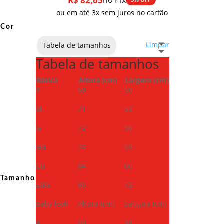
R$
82,65
no Pix
ou em até 3x sem juros no cartão
Cor
Limpar
Tabela de tamanhos
Tabela de tamanhos
Básica
Altura (cm)
Largura (cm)
P
69
50
M
71
53
G
72
56
GG
74
59
EG
84
66
Tamanho
EGG
86
72
Baby look
Altura (cm)
Largura (cm)
P
60
38