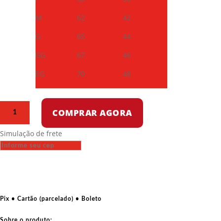
M
62
42
G
65
44
GG
67
46
EG
70
48
Camiseta
COMPRAR AGORA
de
algodão
Simulação de frete
-
Mucha
Lucha
Feminista
quantidade
Pix • Cartão (parcelado) • Boleto
Sobre o produto: