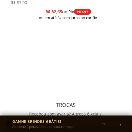
R$
87,00
R$
82,65
no Pix
5% OFF
ou em até 3x sem juros no cartão
TROCAS
Recebeu com avaria? A troca é grátis.
Quer trocar o tamanho? Você envia a peça e nós
🎁
GANHE BRINDES GRÁTIS!
›
0%
Adicione 2 peças de roupa para começar
pagamos o reenvio.