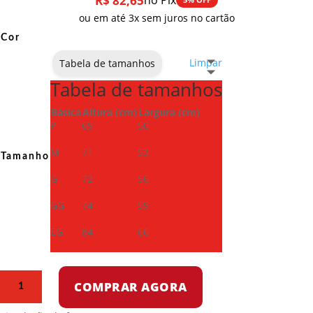
R$
82,65
no Pix
ou em até 3x sem juros no cartão
Cor
Limpar
Tabela de tamanhos
Tabela de tamanhos
Básica
Altura (cm)
Largura (cm)
P
69
50
M
71
53
Tamanho
G
72
56
GG
74
59
EG
84
66
Camiseta
COMPRAR AGORA
Dry
Fit