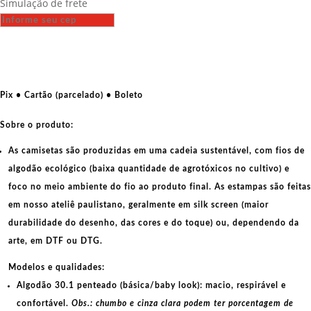
Simulação de frete
-
MST
-
Devo
ocupar,
devo
Pix • Cartão (parcelado) • Boleto
resistir
quantidade
Sobre o produto:
As camisetas são produzidas em uma cadeia sustentável, com fios de
algodão ecológico
(baixa quantidade de agrotóxicos no cultivo) e
foco no meio ambiente do fio ao produto final. As
estampas
são feitas
em nosso ateliê paulistano, geralmente em
silk screen
(maior
durabilidade do desenho, das cores e do toque) ou, dependendo da
arte, em
DTF
ou
DTG
.
Modelos e qualidades:
Algodão 30.1 penteado (básica/baby look):
macio, respirável e
confortável.
Obs.: chumbo e cinza clara podem ter porcentagem de