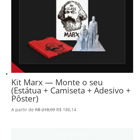
Kit Marx — Monte o seu
(Estátua + Camiseta + Adesivo +
Pôster)
O
O
A partir de
R$
218,99
R$
186,14
preço
preço
original
atual
era:
é: