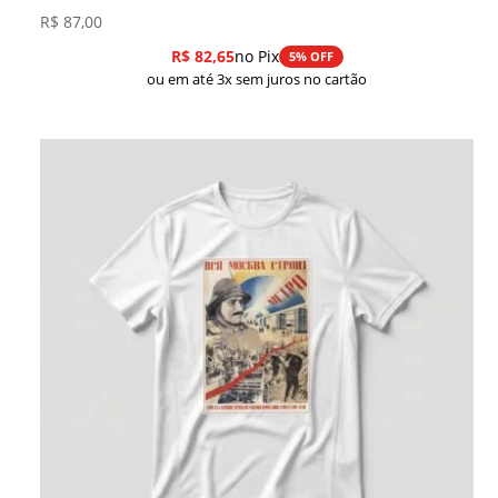
R$
87,00
R$
82,65
no Pix
5% OFF
ou em até 3x sem juros no cartão