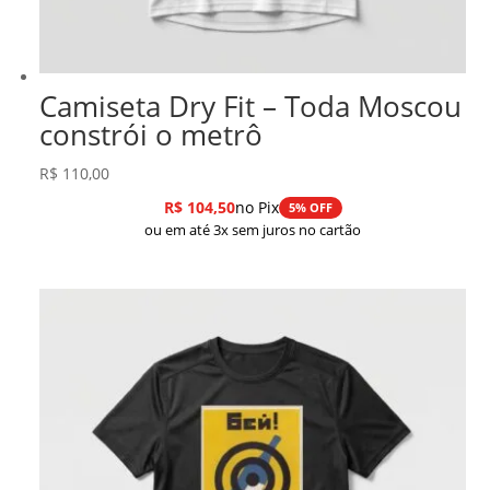
Camiseta Dry Fit – Toda Moscou
constrói o metrô
R$
110,00
R$
104,50
no Pix
5% OFF
ou em até 3x sem juros no cartão