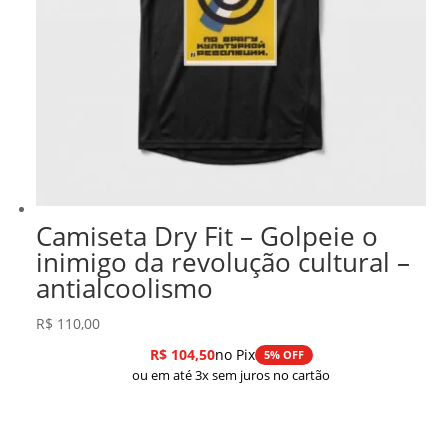
Camiseta Dry Fit – Golpeie o
inimigo da revolução cultural –
antialcoolismo
R$
110,00
R$
104,50
no Pix
5% OFF
ou em até 3x sem juros no cartão