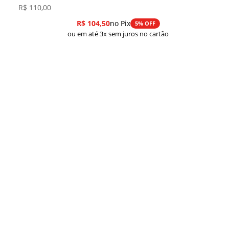
R$
110,00
R$
104,50
no Pix
5% OFF
ou em até 3x sem juros no cartão