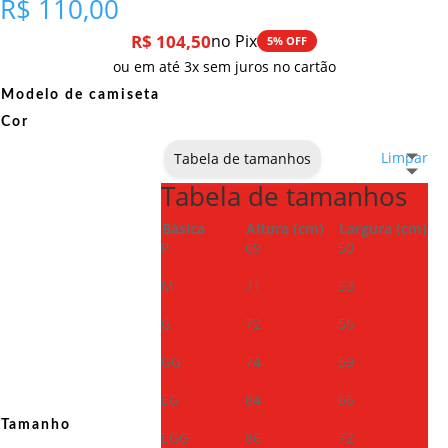
R$
110,00
R$
104,50
no Pix
5% OFF
ou em até 3x sem juros no cartão
Modelo de camiseta
Cor
Limpar
Tabela de tamanhos
Tabela de tamanhos
Básica
Altura (cm)
Largura (cm)
P
69
50
M
71
53
G
72
56
GG
74
59
EG
84
66
Tamanho
EGG
86
72