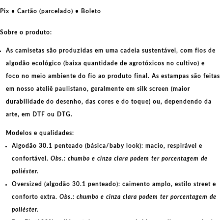
Seize
Pix • Cartão (parcelado) • Boleto
the
time
Sobre o produto:
quantidade
As camisetas são produzidas em uma cadeia sustentável, com fios de
algodão ecológico
(baixa quantidade de agrotóxicos no cultivo) e
foco no meio ambiente do fio ao produto final. As
estampas
são feitas
em nosso ateliê paulistano, geralmente em
silk screen
(maior
durabilidade do desenho, das cores e do toque) ou, dependendo da
arte, em
DTF
ou
DTG
.
Modelos e qualidades:
Algodão 30.1 penteado (básica/baby look):
macio, respirável e
confortável.
Obs.: chumbo e cinza clara podem ter porcentagem de
poliéster.
Oversized (algodão 30.1 penteado):
caimento amplo, estilo street e
conforto extra.
Obs.: chumbo e cinza clara podem ter porcentagem de
poliéster.