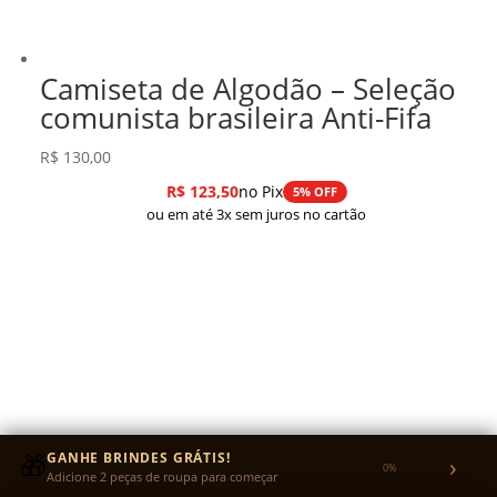
Camiseta de Algodão – Seleção
comunista brasileira Anti-Fifa
R$
130,00
R$
123,50
no Pix
5% OFF
ou em até 3x sem juros no cartão
🎁
GANHE BRINDES GRÁTIS!
›
0%
Adicione 2 peças de roupa para começar