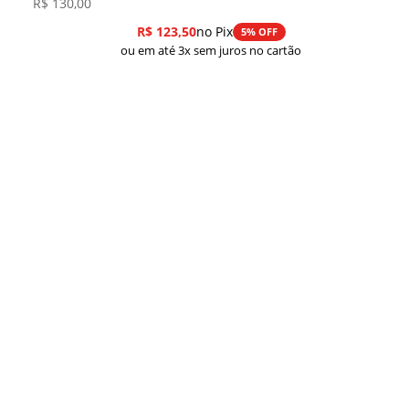
R$
130,00
R$
123,50
no Pix
5% OFF
ou em até 3x sem juros no cartão