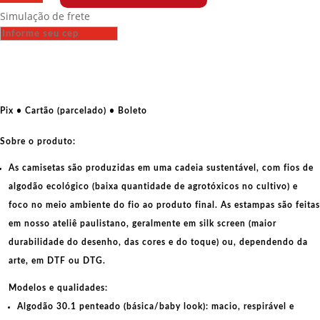
Fit
Simulação de frete
-
Movimento
Pantera
Negra
-
Porcos
Pix • Cartão (parcelado) • Boleto
na
Mira
Sobre o produto:
quantidade
As camisetas são produzidas em uma cadeia sustentável, com fios de
algodão ecológico
(baixa quantidade de agrotóxicos no cultivo) e
foco no meio ambiente do fio ao produto final. As
estampas
são feitas
em nosso ateliê paulistano, geralmente em
silk screen
(maior
durabilidade do desenho, das cores e do toque) ou, dependendo da
arte, em
DTF
ou
DTG
.
Modelos e qualidades:
Algodão 30.1 penteado (básica/baby look):
macio, respirável e