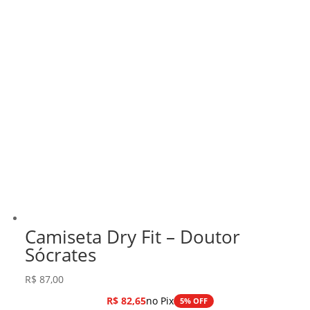
Camiseta Dry Fit – Doutor
Sócrates
R$
87,00
R$
82,65
no Pix
5% OFF