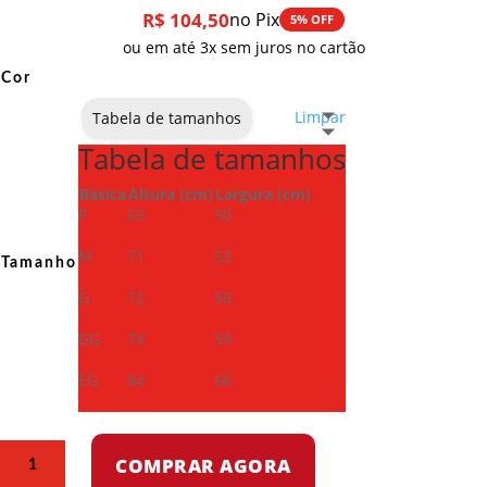
R$
104,50
no Pix
5% OFF
ou em até 3x sem juros no cartão
Cor
Limpar
Tabela de tamanhos
Tabela de tamanhos
Básica
Altura (cm)
Largura (cm)
P
69
50
M
71
53
Tamanho
G
72
56
GG
74
59
EG
84
66
Camiseta
COMPRAR AGORA
Dry