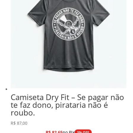
Camiseta Dry Fit – Se pagar não
te faz dono, pirataria não é
roubo.
R$
87,00
R$
82,65
no Pix
5% OFF