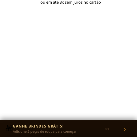
ou em até 3x sem juros no cartão
🎁
GANHE BRINDES GRÁTIS!
›
0%
Adicione 2 peças de roupa para começar