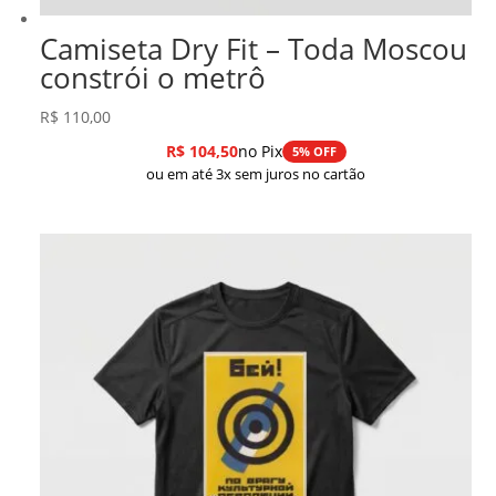
Camiseta Dry Fit – Toda Moscou
constrói o metrô
R$
110,00
R$
104,50
no Pix
5% OFF
ou em até 3x sem juros no cartão