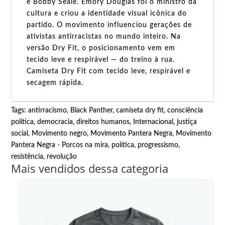
e Bobby Seale. Emory Douglas foi o ministro da
cultura e criou a identidade visual icônica do
partido. O movimento influenciou gerações de
ativistas antirracistas no mundo inteiro. Na
versão Dry Fit, o posicionamento vem em
tecido leve e respirável — do treino à rua.
Camiseta Dry Fit com tecido leve, respirável e
secagem rápida.
Tags:
antirracismo
,
Black Panther
,
camiseta dry fit
,
consciência
política
,
democracia
,
direitos humanos
,
Internacional
,
justiça
social
,
Movimento negro
,
Movimento Pantera Negra
,
Movimento
Pantera Negra - Porcos na mira
,
política
,
progressismo
,
resistência
,
revolução
Mais vendidos dessa categoria