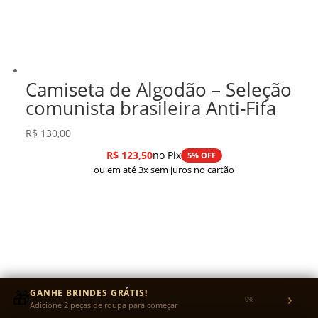
Camiseta de Algodão – Seleção
comunista brasileira Anti-Fifa
R$
130,00
R$
123,50
no Pix
5% OFF
ou em até 3x sem juros no cartão
🎁
GANHE BRINDES GRÁTIS!
›
0%
Adicione 2 peças de roupa para começar