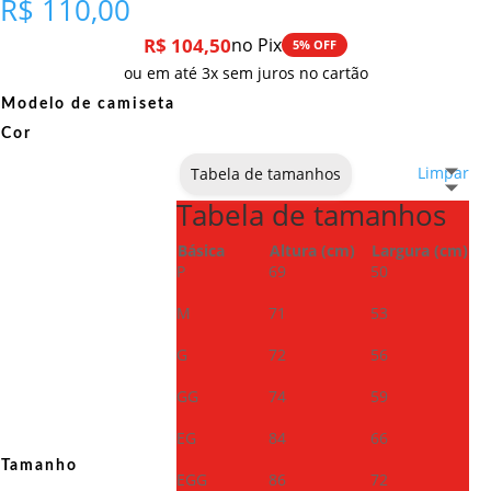
R$
110,00
R$
104,50
no Pix
5% OFF
ou em até 3x sem juros no cartão
Modelo de camiseta
Cor
Limpar
Tabela de tamanhos
Tabela de tamanhos
Básica
Altura (cm)
Largura (cm)
P
69
50
M
71
53
G
72
56
GG
74
59
EG
84
66
Tamanho
EGG
86
72