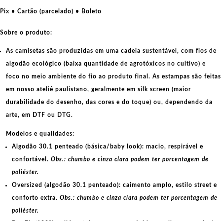
Poder
Pix • Cartão (parcelado) • Boleto
ao
povo
Sobre o produto:
quantidade
As camisetas são produzidas em uma cadeia sustentável, com fios de
algodão ecológico
(baixa quantidade de agrotóxicos no cultivo) e
foco no meio ambiente do fio ao produto final. As
estampas
são feitas
em nosso ateliê paulistano, geralmente em
silk screen
(maior
durabilidade do desenho, das cores e do toque) ou, dependendo da
arte, em
DTF
ou
DTG
.
Modelos e qualidades:
Algodão 30.1 penteado (básica/baby look):
macio, respirável e
confortável.
Obs.: chumbo e cinza clara podem ter porcentagem de
poliéster.
Oversized (algodão 30.1 penteado):
caimento amplo, estilo street e
conforto extra.
Obs.: chumbo e cinza clara podem ter porcentagem de
poliéster.