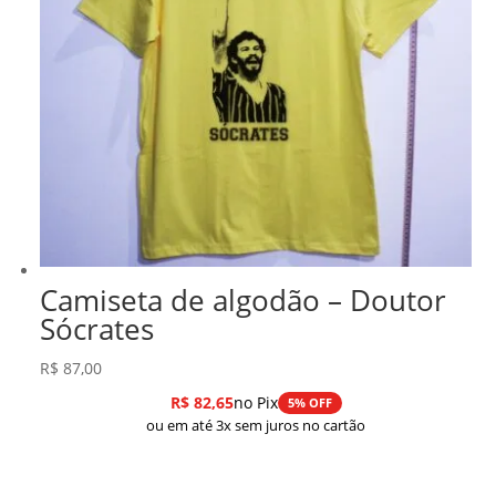
Camiseta de algodão – Doutor
Sócrates
R$
87,00
R$
82,65
no Pix
5% OFF
ou em até 3x sem juros no cartão