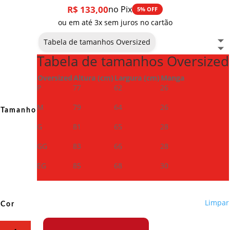
R$
133,00
no Pix
5% OFF
ou em até 3x sem juros no cartão
Tabela de tamanhos Oversized
Tabela de tamanhos Oversized
Oversized
Altura (cm)
Largura (cm)
Manga
P
77
62
26
M
79
64
26
Tamanho
G
81
65
28
GG
83
66
28
EG
85
68
30
Limpar
Cor
Camiseta