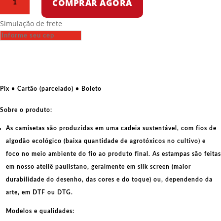
COMPRAR AGORA
Oversized
-
Simulação de frete
Movimento
Pantera
Negra
-
Emory
Douglas
Pix • Cartão (parcelado) • Boleto
por
Emery
Sobre o produto:
Douglas
As camisetas são produzidas em uma cadeia sustentável, com fios de
quantidade
algodão ecológico
(baixa quantidade de agrotóxicos no cultivo) e
foco no meio ambiente do fio ao produto final. As
estampas
são feitas
em nosso ateliê paulistano, geralmente em
silk screen
(maior
durabilidade do desenho, das cores e do toque) ou, dependendo da
arte, em
DTF
ou
DTG
.
Modelos e qualidades: