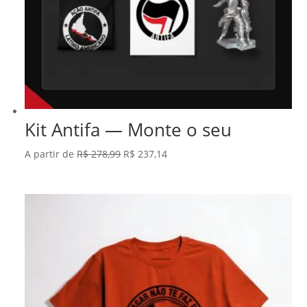
Kit Antifa — Monte o seu
O
O
A partir de
R$
278,99
R$
237,14
preço
preço
original
atual
era:
é:
R$ 278,99.
R$ 237,14.