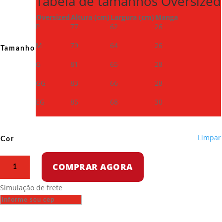
Tabela de tamanhos Oversized
Oversized
Altura (cm)
Largura (cm)
Manga
P
77
62
26
M
79
64
26
Tamanho
G
81
65
28
GG
83
66
28
EG
85
68
30
Limpar
Cor
Camiseta
COMPRAR AGORA
Oversized
-
Simulação de frete
Moscow
1980
quantidade