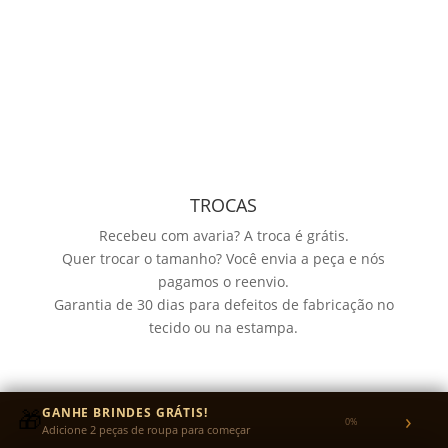
TROCAS
Recebeu com avaria? A troca é grátis.
Quer trocar o tamanho? Você envia a peça e nós
pagamos o reenvio.
Garantia de 30 dias para defeitos de fabricação no
tecido ou na estampa.
🎁
GANHE BRINDES GRÁTIS!
›
0%
Adicione 2 peças de roupa para começar