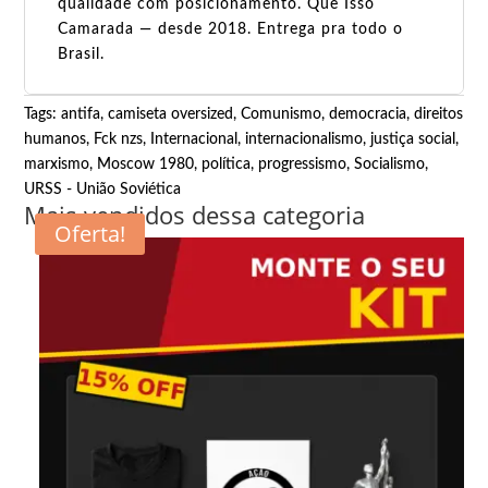
qualidade com posicionamento. Que Isso
Camarada — desde 2018. Entrega pra todo o
Brasil.
Tags:
antifa
,
camiseta oversized
,
Comunismo
,
democracia
,
direitos
humanos
,
Fck nzs
,
Internacional
,
internacionalismo
,
justiça social
,
marxismo
,
Moscow 1980
,
política
,
progressismo
,
Socialismo
,
URSS - União Soviética
Mais vendidos dessa categoria
Oferta!