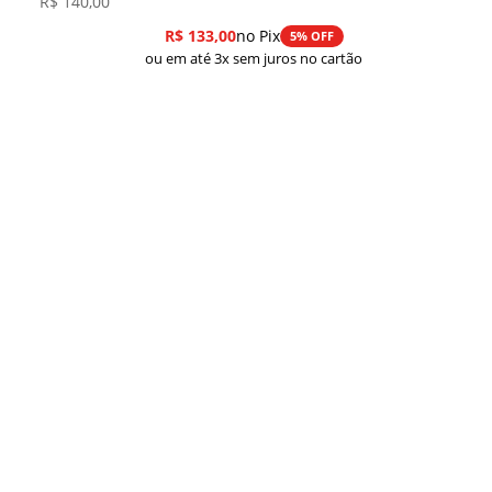
R$
140,00
R$
133,00
no Pix
5% OFF
ou em até 3x sem juros no cartão