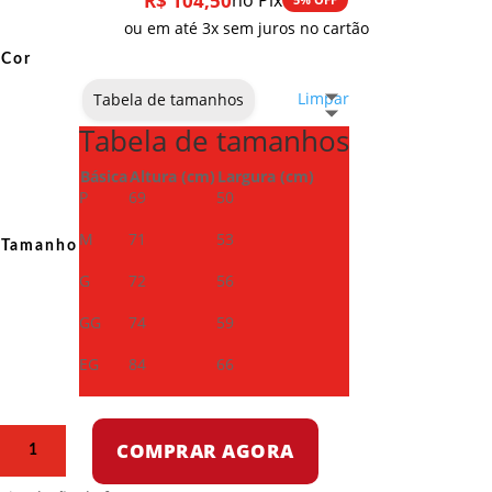
R$
104,50
no Pix
ou em até 3x sem juros no cartão
Cor
Limpar
Tabela de tamanhos
Tabela de tamanhos
Básica
Altura (cm)
Largura (cm)
P
69
50
M
71
53
Tamanho
G
72
56
GG
74
59
EG
84
66
Camiseta
COMPRAR AGORA
Dry
Fit