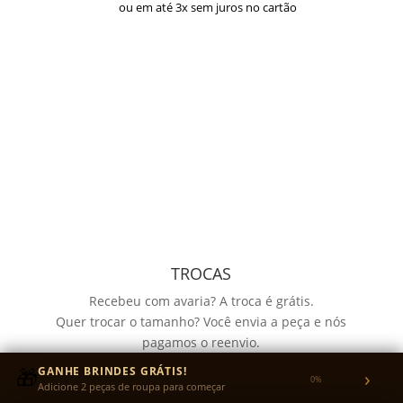
ou em até 3x sem juros no cartão
TROCAS
Recebeu com avaria? A troca é grátis.
Quer trocar o tamanho? Você envia a peça e nós
pagamos o reenvio.
Garantia de 30 dias para defeitos de fabricação no
🎁
GANHE BRINDES GRÁTIS!
›
0%
tecido ou na estampa.
Adicione 2 peças de roupa para começar