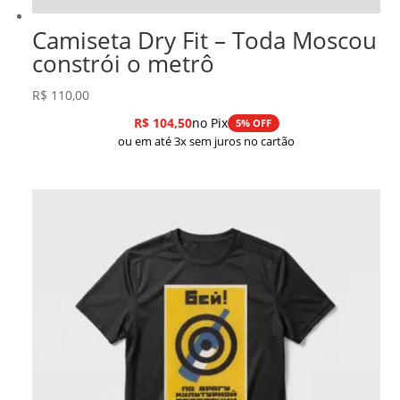
Camiseta Dry Fit – Toda Moscou
constrói o metrô
R$
110,00
R$
104,50
no Pix
5% OFF
ou em até 3x sem juros no cartão