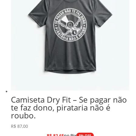
Camiseta Dry Fit – Se pagar não
te faz dono, pirataria não é
roubo.
R$
87,00
R$
82,65
no Pix
5% OFF