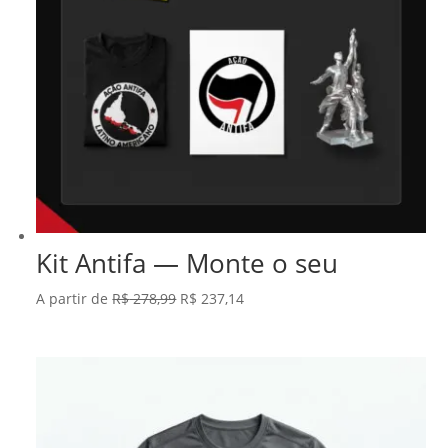
Kit Antifa — Monte o seu
O
O
A partir de
R$
278,99
R$
237,14
preço
preço
original
atual
era:
é:
R$ 278,99.
R$ 237,14.