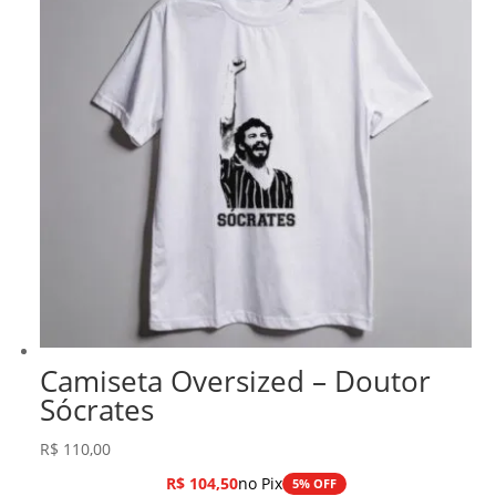
Camiseta Oversized – Doutor
Sócrates
R$
110,00
R$
104,50
no Pix
5% OFF