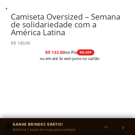
Camiseta Oversized – Semana
de solidariedade com a
América Latina
R$
140,00
R$
133,00
no Pix
5% OFF
ou em até 3x sem juros no cartão
🎁
GANHE BRINDES GRÁTIS!
›
0%
Adicione 2 peças de roupa para começar