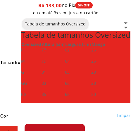
R$
133,00
no Pix
5% OFF
ou em até 3x sem juros no cartão
Tabela de tamanhos Oversized
Tabela de tamanhos Oversized
Oversized
Altura (cm)
Largura (cm)
Manga
P
77
62
26
M
79
64
26
Tamanho
G
81
65
28
GG
83
66
28
EG
85
68
30
Limpar
Cor
Camiseta