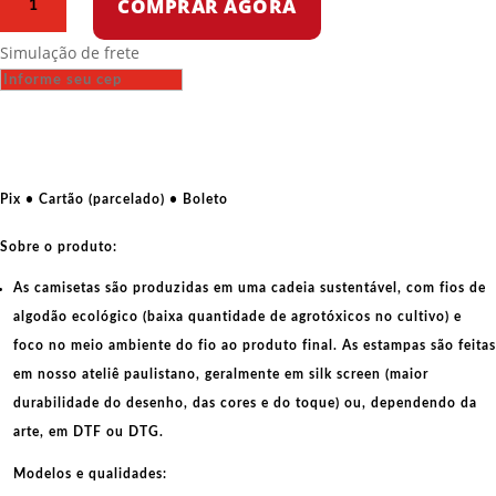
COMPRAR AGORA
Oversized
-
Simulação de frete
Mamas
Dont
Let
Your
Babies
Grow
Pix • Cartão (parcelado) • Boleto
Up
To
Sobre o produto:
Be
As camisetas são produzidas em uma cadeia sustentável, com fios de
Zionists
algodão ecológico
(baixa quantidade de agrotóxicos no cultivo) e
quantidade
foco no meio ambiente do fio ao produto final. As
estampas
são feitas
em nosso ateliê paulistano, geralmente em
silk screen
(maior
durabilidade do desenho, das cores e do toque) ou, dependendo da
arte, em
DTF
ou
DTG
.
Modelos e qualidades: