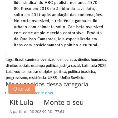
líder sindical do ABC paulista nos anos 1970–
80. Preso em 2018 no âmbito da Lava Jato,
solto em 2019 após anulação das condenações.
No corte oversized, a referência ganha estilo
urbano com caimento solto. Camiseta oversized
com corte amplo e tecido confortável. Produto
da Que Isso Camarada, loja especializada em
itens com posicionamento político e cultural.
Tags:
Brasil
,
camiseta oversized
,
democracia
,
direitos humanos
,
direitos sociais
,
estampa política
,
justiça social
,
Lula
,
Lula 2022
,
Lula, vou te mostrar o triplex
,
política
,
política brasileira
,
progressismo
,
resistência
,
URSS - União Soviética
Mais vendidos dessa categoria
Oferta!
Kit Lula — Monte o seu
O
O
A partir de
R$
208,99
R$
177,64