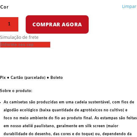
Limpar
Cor
Camiseta
COMPRAR AGORA
Oversized
-
Simulação de frete
Lula,
vou
te
mostrar
o
triplex
Pix • Cartão (parcelado) • Boleto
quantidade
Sobre o produto:
As camisetas são produzidas em uma cadeia sustentável, com fios de
algodão ecológico
(baixa quantidade de agrotóxicos no cultivo) e
foco no meio ambiente do fio ao produto final. As
estampas
são feitas
em nosso ateliê paulistano, geralmente em
silk screen
(maior
durabilidade do desenho, das cores e do toque) ou, dependendo da