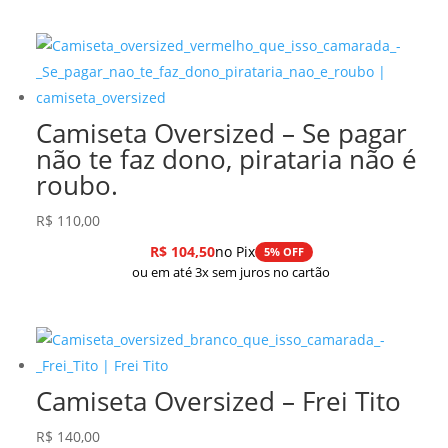
preço
preço
original
atual
era:
é:
R$ 208,99.
R$ 177,64.
Camiseta Oversized – Se pagar
não te faz dono, pirataria não é
roubo.
R$
110,00
R$
104,50
no Pix
5% OFF
ou em até 3x sem juros no cartão
Camiseta Oversized – Frei Tito
R$
140,00