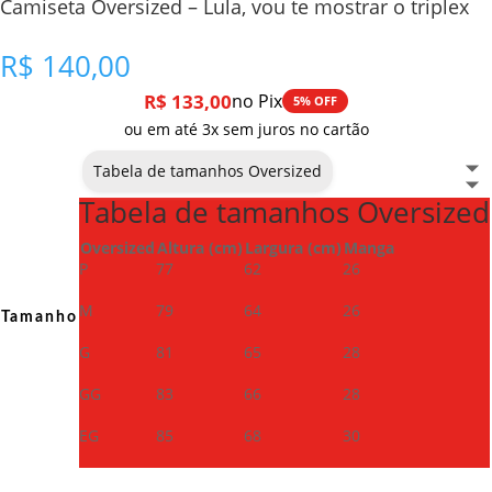
Camiseta Oversized – Lula, vou te mostrar o triplex
R$
140,00
R$
133,00
no Pix
5% OFF
ou em até 3x sem juros no cartão
Tabela de tamanhos Oversized
Tabela de tamanhos Oversized
Oversized
Altura (cm)
Largura (cm)
Manga
P
77
62
26
M
79
64
26
Tamanho
G
81
65
28
GG
83
66
28
EG
85
68
30