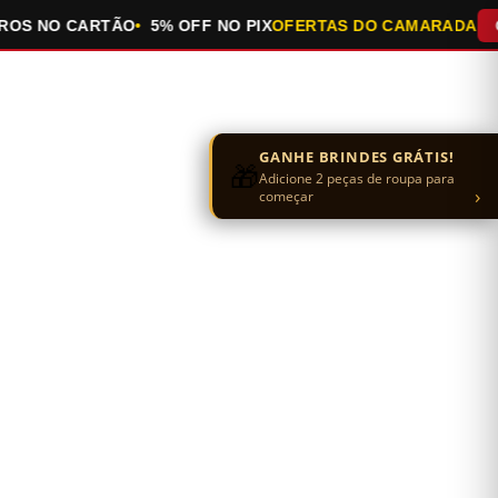
 NO CARTÃO
5% OFF NO PIX
OFERTAS DO CAMARADA
QUEI
GANHE BRINDES GRÁTIS!
🎁
Adicione 2 peças de roupa para
›
começar