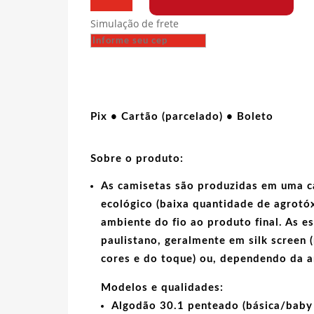
lisa
oversized
Simulação de frete
30.1
100%
algodão
-
Preta
quantidade
Pix • Cartão (parcelado) • Boleto
Sobre o produto:
As camisetas são produzidas em uma c
ecológico
(baixa quantidade de agrotóx
ambiente do fio ao produto final. As
e
paulistano, geralmente em
silk screen
(
cores e do toque) ou, dependendo da 
Modelos e qualidades:
Algodão 30.1 penteado (básica/baby 