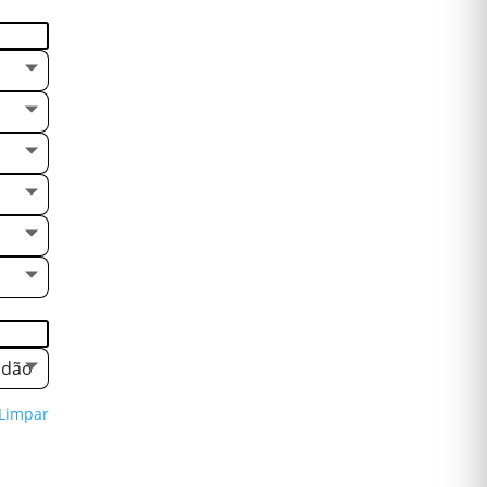
odão
Limpar