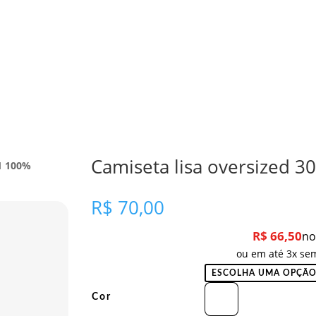
Camiseta lisa oversized 3
.1 100%
R$
70,00
R$
66,50
no
ou em até 3x sem
Cor