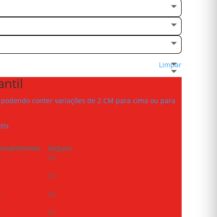
Limpar
ntil
podendo conter variações de 2 CM para cima ou para
tis
omprimento
largura
2
24
3
25
4
26
6
27