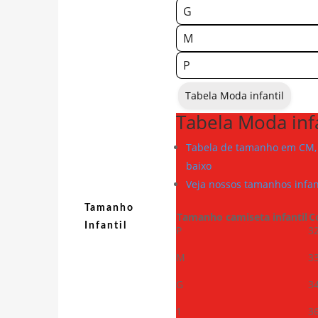
G
M
P
Tabela Moda infantil
Tabela Moda infa
Tabela de tamanho em CM, 
baixo
Veja nossos tamanhos infan
Tamanho
Tamanho camiseta infantil
C
Infantil
P
3
M
3
G
3
1
3