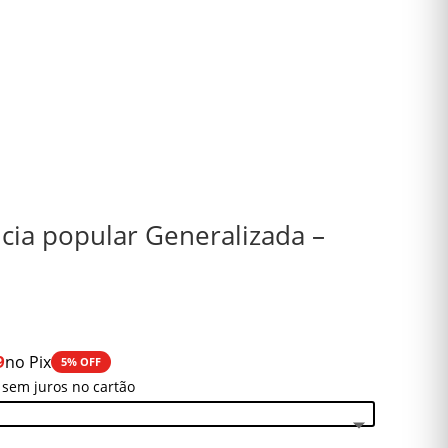
ncia popular Generalizada –
9
no Pix
5% OFF
 sem juros no cartão