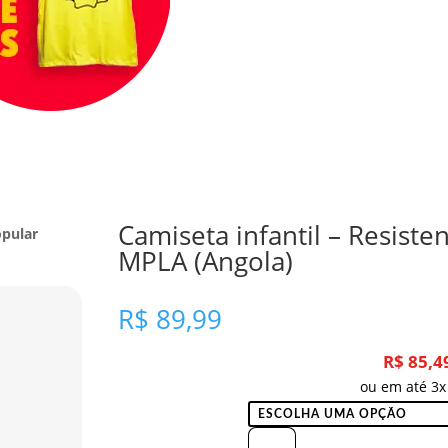
Camiseta infantil – Resiste
opular
MPLA (Angola)
R$
89,99
R$
85,4
ou em até 3x