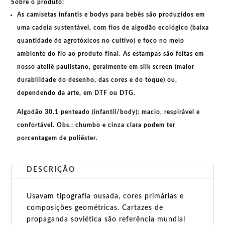
Sobre o produto:
em
realidade
As
camisetas infantis e bodys para bebês
são produzidos em
quantidade
uma cadeia sustentável, com fios de
algodão ecológico
(baixa
quantidade de agrotóxicos no cultivo) e foco no meio
ambiente do fio ao produto final. As
estampas
são feitas em
nosso ateliê paulistano, geralmente em
silk screen
(maior
durabilidade do desenho, das cores e do toque) ou,
dependendo da arte, em
DTF
ou
DTG
.
Algodão 30.1 penteado (infantil/body):
macio, respirável e
confortável.
Obs.:
chumbo e cinza clara podem ter
porcentagem de poliéster.
DESCRIÇÃO
Usavam tipografia ousada, cores primárias e
composições geométricas. Cartazes de
propaganda soviética são referência mundial