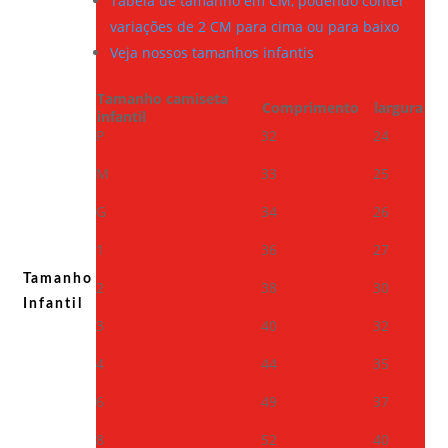
Tabela de tamanho em CM, podendo conter
variações de 2 CM para cima ou para baixo
Veja nossos tamanhos infantis
Tamanho camiseta
Comprimento
largura
infantil
P
32
24
M
33
25
G
34
26
1
36
27
Tamanho
2
38
30
Infantil
3
40
32
4
44
35
6
49
37
8
52
40