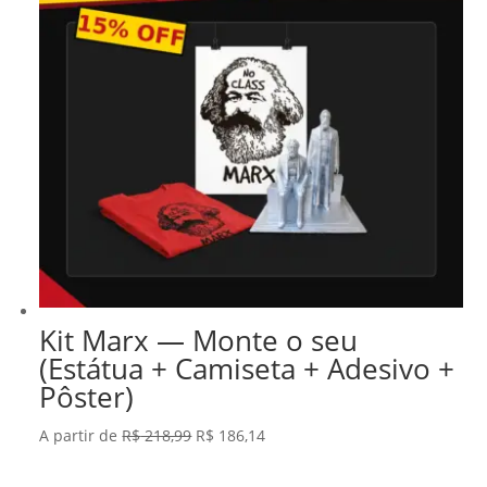
Kit Marx — Monte o seu
(Estátua + Camiseta + Adesivo +
Pôster)
O
O
A partir de
R$
218,99
R$
186,14
preço
preço