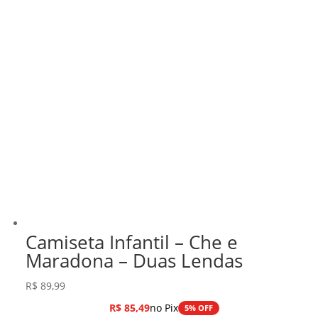
Camiseta Infantil – Che e
Maradona – Duas Lendas
R$
89,99
R$
85,49
no Pix
5% OFF