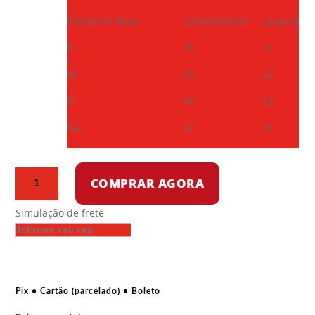
Tamanho Body
Comprimento
Largura
P
35
21
M
39
22
G
40
23
GG
42
26
Camiseta
COMPRAR AGORA
infantil
-
Simulação de frete
Nascemos
para
transformar
contos
de
Pix • Cartão (parcelado) • Boleto
fadas