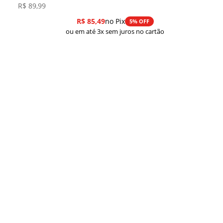
R$
89,99
R$
85,49
no Pix
5% OFF
ou em até 3x sem juros no cartão