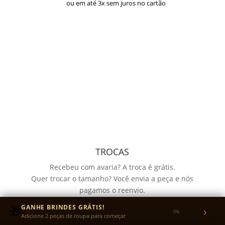
ou em até 3x sem juros no cartão
TROCAS
Recebeu com avaria? A troca é grátis.
Quer trocar o tamanho? Você envia a peça e nós
pagamos o reenvio.
Garantia de 30 dias para defeitos de fabricação no
🎁
GANHE BRINDES GRÁTIS!
›
tecido ou na estampa.
0%
Adicione 2 peças de roupa para começar